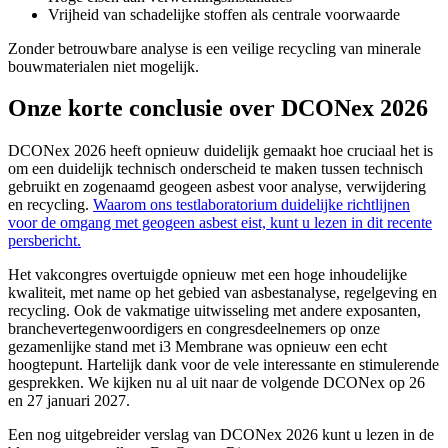
Vrijheid van schadelijke stoffen als centrale voorwaarde
Zonder betrouwbare analyse is een veilige recycling van minerale
bouwmaterialen niet mogelijk.
Onze korte conclusie over DCONex 2026
DCONex 2026 heeft opnieuw duidelijk gemaakt hoe cruciaal het is
om een duidelijk technisch onderscheid te maken tussen technisch
gebruikt en zogenaamd geogeen asbest voor analyse, verwijdering
en recycling.
Waarom ons testlaboratorium duidelijke richtlijnen
voor de omgang met geogeen asbest eist, kunt u lezen in dit recente
persbericht.
Het vakcongres overtuigde opnieuw met een hoge inhoudelijke
kwaliteit, met name op het gebied van asbestanalyse, regelgeving en
recycling. Ook de vakmatige uitwisseling met andere exposanten,
branchevertegenwoordigers en congresdeelnemers op onze
gezamenlijke stand met i3 Membrane was opnieuw een echt
hoogtepunt. Hartelijk dank voor de vele interessante en stimulerende
gesprekken. We kijken nu al uit naar de volgende DCONex op 26
en 27 januari 2027.
Een nog uitgebreider verslag van DCONex 2026 kunt u lezen in de