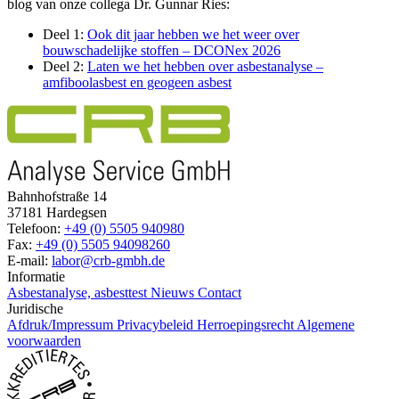
blog van onze collega Dr. Gunnar Ries:
Deel 1:
Ook dit jaar hebben we het weer over
bouwschadelijke stoffen – DCONex 2026
Deel 2:
Laten we het hebben over asbestanalyse –
amfiboolasbest en geogeen asbest
Bahnhofstraße 14
37181 Hardegsen
Telefoon:
+49 (0) 5505 940980
Fax:
+49 (0) 5505 94098260
E-mail:
labor@crb-gmbh.de
Informatie
Asbestanalyse, asbesttest
Nieuws
Contact
Juridische
Afdruk/Impressum
Privacybeleid
Herroepingsrecht
Algemene
voorwaarden