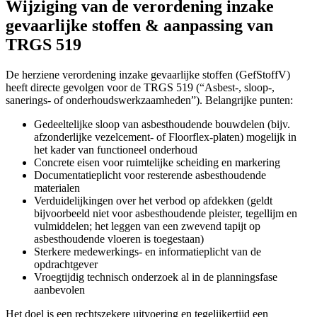
Wijziging van de verordening inzake
gevaarlijke stoffen & aanpassing van
TRGS 519
De herziene verordening inzake gevaarlijke stoffen (GefStoffV)
heeft directe gevolgen voor de TRGS 519 (“Asbest-, sloop-,
sanerings- of onderhoudswerkzaamheden”). Belangrijke punten:
Gedeeltelijke sloop van asbesthoudende bouwdelen (bijv.
afzonderlijke vezelcement- of Floorflex-platen) mogelijk in
het kader van functioneel onderhoud
Concrete eisen voor ruimtelijke scheiding en markering
Documentatieplicht voor resterende asbesthoudende
materialen
Verduidelijkingen over het verbod op afdekken (geldt
bijvoorbeeld niet voor asbesthoudende pleister, tegellijm en
vulmiddelen; het leggen van een zwevend tapijt op
asbesthoudende vloeren is toegestaan)
Sterkere medewerkings- en informatieplicht van de
opdrachtgever
Vroegtijdig technisch onderzoek al in de planningsfase
aanbevolen
Het doel is een rechtszekere uitvoering en tegelijkertijd een