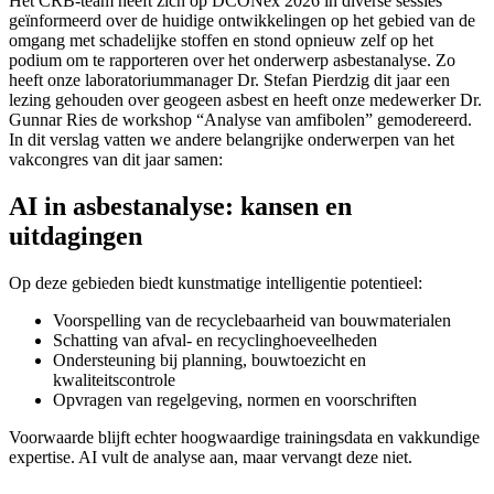
Het CRB-team heeft zich op DCONex 2026 in diverse sessies
geïnformeerd over de huidige ontwikkelingen op het gebied van de
omgang met schadelijke stoffen en stond opnieuw zelf op het
podium om te rapporteren over het onderwerp asbestanalyse. Zo
heeft onze laboratoriummanager Dr. Stefan Pierdzig dit jaar een
lezing gehouden over geogeen asbest en heeft onze medewerker Dr.
Gunnar Ries de workshop “Analyse van amfibolen” gemodereerd.
In dit verslag vatten we andere belangrijke onderwerpen van het
vakcongres van dit jaar samen:
AI in asbestanalyse: kansen en
uitdagingen
Op deze gebieden biedt kunstmatige intelligentie potentieel:
Voorspelling van de recyclebaarheid van bouwmaterialen
Schatting van afval- en recyclinghoeveelheden
Ondersteuning bij planning, bouwtoezicht en
kwaliteitscontrole
Opvragen van regelgeving, normen en voorschriften
Voorwaarde blijft echter hoogwaardige trainingsdata en vakkundige
expertise. AI vult de analyse aan, maar vervangt deze niet.