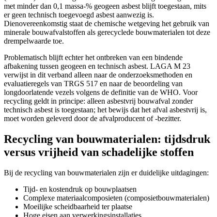
met minder dan 0,1 massa-% geogeen asbest blijft toegestaan, mits
er geen technisch toegevoegd asbest aanwezig is.
Dienovereenkomstig staat de chemische wetgeving het gebruik van
minerale bouwafvalstoffen als gerecyclede bouwmaterialen tot deze
drempelwaarde toe.
Problematisch blijft echter het ontbreken van een bindende
afbakening tussen geogeen en technisch asbest. LAGA M 23
verwijst in dit verband alleen naar de onderzoeksmethoden en
evaluatieregels van TRGS 517 en naar de beoordeling van
longdoorlatende vezels volgens de definitie van de WHO. Voor
recycling geldt in principe: alleen asbestvrij bouwafval zonder
technisch asbest is toegestaan; het bewijs dat het afval asbestvrij is,
moet worden geleverd door de afvalproducent of -bezitter.
Recycling van bouwmaterialen: tijdsdruk
versus vrijheid van schadelijke stoffen
Bij de recycling van bouwmaterialen zijn er duidelijke uitdagingen:
Tijd- en kostendruk op bouwplaatsen
Complexe materiaalcomposieten (composietbouwmaterialen)
Moeilijke scheidbaarheid ter plaatse
Hoge eisen aan verwerkingsinstallaties