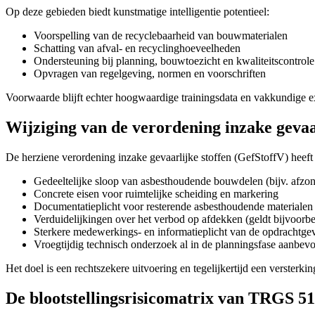
Op deze gebieden biedt kunstmatige intelligentie potentieel:
Voorspelling van de recyclebaarheid van bouwmaterialen
Schatting van afval- en recyclinghoeveelheden
Ondersteuning bij planning, bouwtoezicht en kwaliteitscontrole
Opvragen van regelgeving, normen en voorschriften
Voorwaarde blijft echter hoogwaardige trainingsdata en vakkundige exp
Wijziging van de verordening inzake geva
De herziene verordening inzake gevaarlijke stoffen (GefStoffV) hee
Gedeeltelijke sloop van asbesthoudende bouwdelen (bijv. afzond
Concrete eisen voor ruimtelijke scheiding en markering
Documentatieplicht voor resterende asbesthoudende materialen
Verduidelijkingen over het verbod op afdekken (geldt bijvoorbe
Sterkere medewerkings- en informatieplicht van de opdrachtge
Vroegtijdig technisch onderzoek al in de planningsfase aanbev
Het doel is een rechtszekere uitvoering en tegelijkertijd een verster
De blootstellingsrisicomatrix van TRGS 5