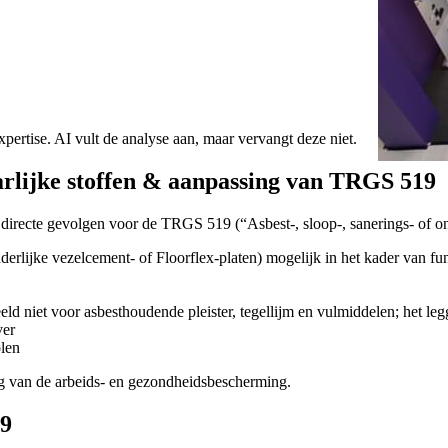
ertise. AI vult de analyse aan, maar vervangt deze niet.
arlijke stoffen & aanpassing van TRGS 519
ft directe gevolgen voor de TRGS 519 (“Asbest-, sloop-, sanerings- of
erlijke vezelcement- of Floorflex-platen) mogelijk in het kader van f
eld niet voor asbesthoudende pleister, tegellijm en vulmiddelen; het le
ver
olen
king van de arbeids- en gezondheidsbescherming.
19