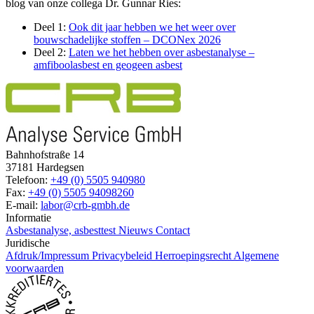
blog van onze collega Dr. Gunnar Ries:
Deel 1:
Ook dit jaar hebben we het weer over
bouwschadelijke stoffen – DCONex 2026
Deel 2:
Laten we het hebben over asbestanalyse –
amfiboolasbest en geogeen asbest
Bahnhofstraße 14
37181 Hardegsen
Telefoon:
+49 (0) 5505 940980
Fax:
+49 (0) 5505 94098260
E-mail:
labor@crb-gmbh.de
Informatie
Asbestanalyse, asbesttest
Nieuws
Contact
Juridische
Afdruk/Impressum
Privacybeleid
Herroepingsrecht
Algemene
voorwaarden