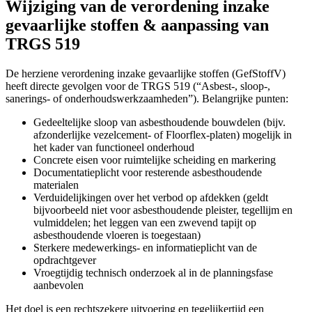
Wijziging van de verordening inzake
gevaarlijke stoffen & aanpassing van
TRGS 519
De herziene verordening inzake gevaarlijke stoffen (GefStoffV)
heeft directe gevolgen voor de TRGS 519 (“Asbest-, sloop-,
sanerings- of onderhoudswerkzaamheden”). Belangrijke punten:
Gedeeltelijke sloop van asbesthoudende bouwdelen (bijv.
afzonderlijke vezelcement- of Floorflex-platen) mogelijk in
het kader van functioneel onderhoud
Concrete eisen voor ruimtelijke scheiding en markering
Documentatieplicht voor resterende asbesthoudende
materialen
Verduidelijkingen over het verbod op afdekken (geldt
bijvoorbeeld niet voor asbesthoudende pleister, tegellijm en
vulmiddelen; het leggen van een zwevend tapijt op
asbesthoudende vloeren is toegestaan)
Sterkere medewerkings- en informatieplicht van de
opdrachtgever
Vroegtijdig technisch onderzoek al in de planningsfase
aanbevolen
Het doel is een rechtszekere uitvoering en tegelijkertijd een