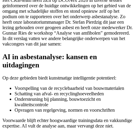
Het CRB-team heeft zich op DCONex 2026 in diverse sessies
geïnformeerd over de huidige ontwikkelingen op het gebied van de
omgang met schadelijke stoffen en stond opnieuw zelf op het
podium om te rapporteren over het onderwerp asbestanalyse. Zo
heeft onze laboratoriummanager Dr. Stefan Pierdzig dit jaar een
lezing gehouden over geogeen asbest en heeft onze medewerker Dr.
Gunnar Ries de workshop “Analyse van amfibolen” gemodereerd.
In dit verslag vatten we andere belangrijke onderwerpen van het
vakcongres van dit jaar samen:
AI in asbestanalyse: kansen en
uitdagingen
Op deze gebieden biedt kunstmatige intelligentie potentieel:
Voorspelling van de recyclebaarheid van bouwmaterialen
Schatting van afval- en recyclinghoeveelheden
Ondersteuning bij planning, bouwtoezicht en
kwaliteitscontrole
Opvragen van regelgeving, normen en voorschriften
Voorwaarde blijft echter hoogwaardige trainingsdata en vakkundige
expertise. AI vult de analyse aan, maar vervangt deze niet.