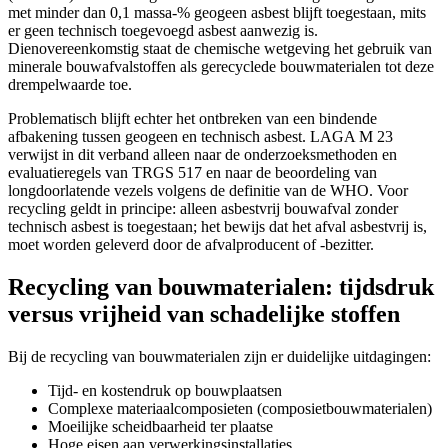
met minder dan 0,1 massa-% geogeen asbest blijft toegestaan, mits
er geen technisch toegevoegd asbest aanwezig is.
Dienovereenkomstig staat de chemische wetgeving het gebruik van
minerale bouwafvalstoffen als gerecyclede bouwmaterialen tot deze
drempelwaarde toe.
Problematisch blijft echter het ontbreken van een bindende
afbakening tussen geogeen en technisch asbest. LAGA M 23
verwijst in dit verband alleen naar de onderzoeksmethoden en
evaluatieregels van TRGS 517 en naar de beoordeling van
longdoorlatende vezels volgens de definitie van de WHO. Voor
recycling geldt in principe: alleen asbestvrij bouwafval zonder
technisch asbest is toegestaan; het bewijs dat het afval asbestvrij is,
moet worden geleverd door de afvalproducent of -bezitter.
Recycling van bouwmaterialen: tijdsdruk
versus vrijheid van schadelijke stoffen
Bij de recycling van bouwmaterialen zijn er duidelijke uitdagingen:
Tijd- en kostendruk op bouwplaatsen
Complexe materiaalcomposieten (composietbouwmaterialen)
Moeilijke scheidbaarheid ter plaatse
Hoge eisen aan verwerkingsinstallaties