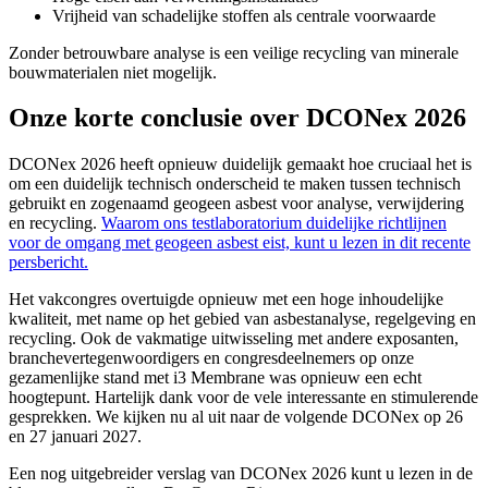
Vrijheid van schadelijke stoffen als centrale voorwaarde
Zonder betrouwbare analyse is een veilige recycling van minerale
bouwmaterialen niet mogelijk.
Onze korte conclusie over DCONex 2026
DCONex 2026 heeft opnieuw duidelijk gemaakt hoe cruciaal het is
om een duidelijk technisch onderscheid te maken tussen technisch
gebruikt en zogenaamd geogeen asbest voor analyse, verwijdering
en recycling.
Waarom ons testlaboratorium duidelijke richtlijnen
voor de omgang met geogeen asbest eist, kunt u lezen in dit recente
persbericht.
Het vakcongres overtuigde opnieuw met een hoge inhoudelijke
kwaliteit, met name op het gebied van asbestanalyse, regelgeving en
recycling. Ook de vakmatige uitwisseling met andere exposanten,
branchevertegenwoordigers en congresdeelnemers op onze
gezamenlijke stand met i3 Membrane was opnieuw een echt
hoogtepunt. Hartelijk dank voor de vele interessante en stimulerende
gesprekken. We kijken nu al uit naar de volgende DCONex op 26
en 27 januari 2027.
Een nog uitgebreider verslag van DCONex 2026 kunt u lezen in de