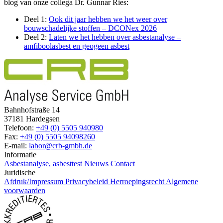
blog van onze collega Dr. Gunnar Ries:
Deel 1:
Ook dit jaar hebben we het weer over
bouwschadelijke stoffen – DCONex 2026
Deel 2:
Laten we het hebben over asbestanalyse –
amfiboolasbest en geogeen asbest
Bahnhofstraße 14
37181 Hardegsen
Telefoon:
+49 (0) 5505 940980
Fax:
+49 (0) 5505 94098260
E-mail:
labor@crb-gmbh.de
Informatie
Asbestanalyse, asbesttest
Nieuws
Contact
Juridische
Afdruk/Impressum
Privacybeleid
Herroepingsrecht
Algemene
voorwaarden