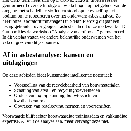
Het CRB-team heeft zich op DCONex 2026 in diverse sessies
geïnformeerd over de huidige ontwikkelingen op het gebied van de
omgang met schadelijke stoffen en stond opnieuw zelf op het
podium om te rapporteren over het onderwerp asbestanalyse. Zo
heeft onze laboratoriummanager Dr. Stefan Pierdzig dit jaar een
lezing gehouden over geogeen asbest en heeft onze medewerker Dr.
Gunnar Ries de workshop “Analyse van amfibolen” gemodereerd.
In dit verslag vatten we andere belangrijke onderwerpen van het
vakcongres van dit jaar samen:
AI in asbestanalyse: kansen en
uitdagingen
Op deze gebieden biedt kunstmatige intelligentie potentieel:
Voorspelling van de recyclebaarheid van bouwmaterialen
Schatting van afval- en recyclinghoeveelheden
Ondersteuning bij planning, bouwtoezicht en
kwaliteitscontrole
Opvragen van regelgeving, normen en voorschriften
Voorwaarde blijft echter hoogwaardige trainingsdata en vakkundige
expertise. AI vult de analyse aan, maar vervangt deze niet.