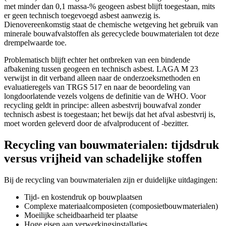
met minder dan 0,1 massa-% geogeen asbest blijft toegestaan, mits
er geen technisch toegevoegd asbest aanwezig is.
Dienovereenkomstig staat de chemische wetgeving het gebruik van
minerale bouwafvalstoffen als gerecyclede bouwmaterialen tot deze
drempelwaarde toe.
Problematisch blijft echter het ontbreken van een bindende
afbakening tussen geogeen en technisch asbest. LAGA M 23
verwijst in dit verband alleen naar de onderzoeksmethoden en
evaluatieregels van TRGS 517 en naar de beoordeling van
longdoorlatende vezels volgens de definitie van de WHO. Voor
recycling geldt in principe: alleen asbestvrij bouwafval zonder
technisch asbest is toegestaan; het bewijs dat het afval asbestvrij is,
moet worden geleverd door de afvalproducent of -bezitter.
Recycling van bouwmaterialen: tijdsdruk
versus vrijheid van schadelijke stoffen
Bij de recycling van bouwmaterialen zijn er duidelijke uitdagingen:
Tijd- en kostendruk op bouwplaatsen
Complexe materiaalcomposieten (composietbouwmaterialen)
Moeilijke scheidbaarheid ter plaatse
Hoge eisen aan verwerkingsinstallaties