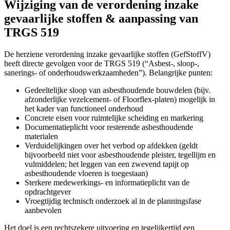
Wijziging van de verordening inzake
gevaarlijke stoffen & aanpassing van
TRGS 519
De herziene verordening inzake gevaarlijke stoffen (GefStoffV)
heeft directe gevolgen voor de TRGS 519 (“Asbest-, sloop-,
sanerings- of onderhoudswerkzaamheden”). Belangrijke punten:
Gedeeltelijke sloop van asbesthoudende bouwdelen (bijv.
afzonderlijke vezelcement- of Floorflex-platen) mogelijk in
het kader van functioneel onderhoud
Concrete eisen voor ruimtelijke scheiding en markering
Documentatieplicht voor resterende asbesthoudende
materialen
Verduidelijkingen over het verbod op afdekken (geldt
bijvoorbeeld niet voor asbesthoudende pleister, tegellijm en
vulmiddelen; het leggen van een zwevend tapijt op
asbesthoudende vloeren is toegestaan)
Sterkere medewerkings- en informatieplicht van de
opdrachtgever
Vroegtijdig technisch onderzoek al in de planningsfase
aanbevolen
Het doel is een rechtszekere uitvoering en tegelijkertijd een