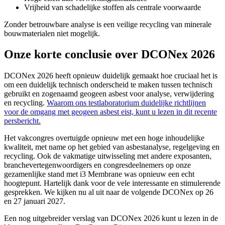
Vrijheid van schadelijke stoffen als centrale voorwaarde
Zonder betrouwbare analyse is een veilige recycling van minerale
bouwmaterialen niet mogelijk.
Onze korte conclusie over DCONex 2026
DCONex 2026 heeft opnieuw duidelijk gemaakt hoe cruciaal het is
om een duidelijk technisch onderscheid te maken tussen technisch
gebruikt en zogenaamd geogeen asbest voor analyse, verwijdering
en recycling.
Waarom ons testlaboratorium duidelijke richtlijnen
voor de omgang met geogeen asbest eist, kunt u lezen in dit recente
persbericht.
Het vakcongres overtuigde opnieuw met een hoge inhoudelijke
kwaliteit, met name op het gebied van asbestanalyse, regelgeving en
recycling. Ook de vakmatige uitwisseling met andere exposanten,
branchevertegenwoordigers en congresdeelnemers op onze
gezamenlijke stand met i3 Membrane was opnieuw een echt
hoogtepunt. Hartelijk dank voor de vele interessante en stimulerende
gesprekken. We kijken nu al uit naar de volgende DCONex op 26
en 27 januari 2027.
Een nog uitgebreider verslag van DCONex 2026 kunt u lezen in de