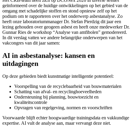
Het CRB-team heeft zich op DCONex 2026 in diverse sessies
geïnformeerd over de huidige ontwikkelingen op het gebied van de
omgang met schadelijke stoffen en stond opnieuw zelf op het
podium om te rapporteren over het onderwerp asbestanalyse. Zo
heeft onze laboratoriummanager Dr. Stefan Pierdzig dit jaar een
lezing gehouden over geogeen asbest en heeft onze medewerker Dr.
Gunnar Ries de workshop “Analyse van amfibolen” gemodereerd.
In dit verslag vatten we andere belangrijke onderwerpen van het
vakcongres van dit jaar samen:
AI in asbestanalyse: kansen en
uitdagingen
Op deze gebieden biedt kunstmatige intelligentie potentieel:
Voorspelling van de recyclebaarheid van bouwmaterialen
Schatting van afval- en recyclinghoeveelheden
Ondersteuning bij planning, bouwtoezicht en
kwaliteitscontrole
Opvragen van regelgeving, normen en voorschriften
Voorwaarde blijft echter hoogwaardige trainingsdata en vakkundige
expertise. AI vult de analyse aan, maar vervangt deze niet.