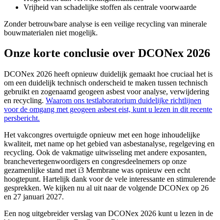
Vrijheid van schadelijke stoffen als centrale voorwaarde
Zonder betrouwbare analyse is een veilige recycling van minerale
bouwmaterialen niet mogelijk.
Onze korte conclusie over DCONex 2026
DCONex 2026 heeft opnieuw duidelijk gemaakt hoe cruciaal het is
om een duidelijk technisch onderscheid te maken tussen technisch
gebruikt en zogenaamd geogeen asbest voor analyse, verwijdering
en recycling.
Waarom ons testlaboratorium duidelijke richtlijnen
voor de omgang met geogeen asbest eist, kunt u lezen in dit recente
persbericht.
Het vakcongres overtuigde opnieuw met een hoge inhoudelijke
kwaliteit, met name op het gebied van asbestanalyse, regelgeving en
recycling. Ook de vakmatige uitwisseling met andere exposanten,
branchevertegenwoordigers en congresdeelnemers op onze
gezamenlijke stand met i3 Membrane was opnieuw een echt
hoogtepunt. Hartelijk dank voor de vele interessante en stimulerende
gesprekken. We kijken nu al uit naar de volgende DCONex op 26
en 27 januari 2027.
Een nog uitgebreider verslag van DCONex 2026 kunt u lezen in de