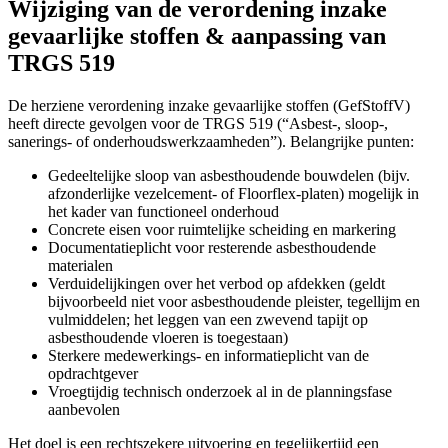
Wijziging van de verordening inzake
gevaarlijke stoffen & aanpassing van
TRGS 519
De herziene verordening inzake gevaarlijke stoffen (GefStoffV)
heeft directe gevolgen voor de TRGS 519 (“Asbest-, sloop-,
sanerings- of onderhoudswerkzaamheden”). Belangrijke punten:
Gedeeltelijke sloop van asbesthoudende bouwdelen (bijv.
afzonderlijke vezelcement- of Floorflex-platen) mogelijk in
het kader van functioneel onderhoud
Concrete eisen voor ruimtelijke scheiding en markering
Documentatieplicht voor resterende asbesthoudende
materialen
Verduidelijkingen over het verbod op afdekken (geldt
bijvoorbeeld niet voor asbesthoudende pleister, tegellijm en
vulmiddelen; het leggen van een zwevend tapijt op
asbesthoudende vloeren is toegestaan)
Sterkere medewerkings- en informatieplicht van de
opdrachtgever
Vroegtijdig technisch onderzoek al in de planningsfase
aanbevolen
Het doel is een rechtszekere uitvoering en tegelijkertijd een