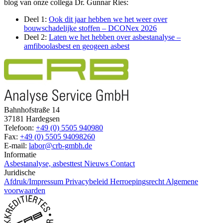
blog van onze collega Dr. Gunnar Ries:
Deel 1:
Ook dit jaar hebben we het weer over
bouwschadelijke stoffen – DCONex 2026
Deel 2:
Laten we het hebben over asbestanalyse –
amfiboolasbest en geogeen asbest
Bahnhofstraße 14
37181 Hardegsen
Telefoon:
+49 (0) 5505 940980
Fax:
+49 (0) 5505 94098260
E-mail:
labor@crb-gmbh.de
Informatie
Asbestanalyse, asbesttest
Nieuws
Contact
Juridische
Afdruk/Impressum
Privacybeleid
Herroepingsrecht
Algemene
voorwaarden