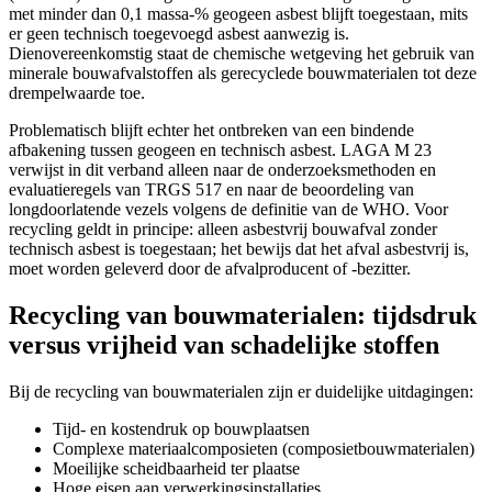
met minder dan 0,1 massa-% geogeen asbest blijft toegestaan, mits
er geen technisch toegevoegd asbest aanwezig is.
Dienovereenkomstig staat de chemische wetgeving het gebruik van
minerale bouwafvalstoffen als gerecyclede bouwmaterialen tot deze
drempelwaarde toe.
Problematisch blijft echter het ontbreken van een bindende
afbakening tussen geogeen en technisch asbest. LAGA M 23
verwijst in dit verband alleen naar de onderzoeksmethoden en
evaluatieregels van TRGS 517 en naar de beoordeling van
longdoorlatende vezels volgens de definitie van de WHO. Voor
recycling geldt in principe: alleen asbestvrij bouwafval zonder
technisch asbest is toegestaan; het bewijs dat het afval asbestvrij is,
moet worden geleverd door de afvalproducent of -bezitter.
Recycling van bouwmaterialen: tijdsdruk
versus vrijheid van schadelijke stoffen
Bij de recycling van bouwmaterialen zijn er duidelijke uitdagingen:
Tijd- en kostendruk op bouwplaatsen
Complexe materiaalcomposieten (composietbouwmaterialen)
Moeilijke scheidbaarheid ter plaatse
Hoge eisen aan verwerkingsinstallaties