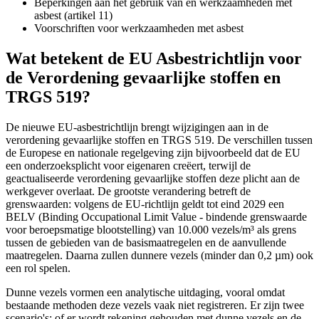
Beperkingen aan het gebruik van en werkzaamheden met
asbest (artikel 11)
Voorschriften voor werkzaamheden met asbest
Wat betekent de EU Asbestrichtlijn voor
de Verordening gevaarlijke stoffen en
TRGS 519?
De nieuwe EU-asbestrichtlijn brengt wijzigingen aan in de
verordening gevaarlijke stoffen en TRGS 519. De verschillen tussen
de Europese en nationale regelgeving zijn bijvoorbeeld dat de EU
een onderzoeksplicht voor eigenaren creëert, terwijl de
geactualiseerde verordening gevaarlijke stoffen deze plicht aan de
werkgever overlaat. De grootste verandering betreft de
grenswaarden: volgens de EU-richtlijn geldt tot eind 2029 een
BELV (Binding Occupational Limit Value - bindende grenswaarde
voor beroepsmatige blootstelling) van 10.000 vezels/m³ als grens
tussen de gebieden van de basismaatregelen en de aanvullende
maatregelen. Daarna zullen dunnere vezels (minder dan 0,2 µm) ook
een rol spelen.
Dunne vezels vormen een analytische uitdaging, vooral omdat
bestaande methoden deze vezels vaak niet registreren. Er zijn twee
scenario's: of er wordt rekening gehouden met dunne vezels en de