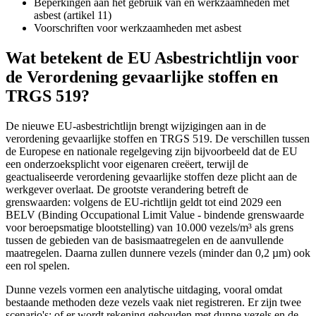
Beperkingen aan het gebruik van en werkzaamheden met
asbest (artikel 11)
Voorschriften voor werkzaamheden met asbest
Wat betekent de EU Asbestrichtlijn voor
de Verordening gevaarlijke stoffen en
TRGS 519?
De nieuwe EU-asbestrichtlijn brengt wijzigingen aan in de
verordening gevaarlijke stoffen en TRGS 519. De verschillen tussen
de Europese en nationale regelgeving zijn bijvoorbeeld dat de EU
een onderzoeksplicht voor eigenaren creëert, terwijl de
geactualiseerde verordening gevaarlijke stoffen deze plicht aan de
werkgever overlaat. De grootste verandering betreft de
grenswaarden: volgens de EU-richtlijn geldt tot eind 2029 een
BELV (Binding Occupational Limit Value - bindende grenswaarde
voor beroepsmatige blootstelling) van 10.000 vezels/m³ als grens
tussen de gebieden van de basismaatregelen en de aanvullende
maatregelen. Daarna zullen dunnere vezels (minder dan 0,2 µm) ook
een rol spelen.
Dunne vezels vormen een analytische uitdaging, vooral omdat
bestaande methoden deze vezels vaak niet registreren. Er zijn twee
scenario's: of er wordt rekening gehouden met dunne vezels en de