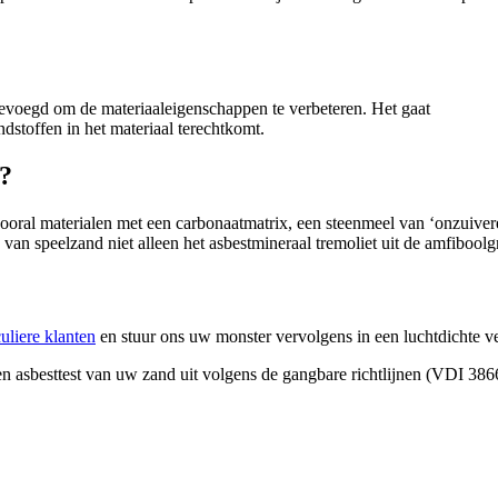
oegevoegd om de materiaaleigenschappen te verbeteren. Het gaat
stoffen in het materiaal terechtkomt.
d?
ral materialen met een carbonaatmatrix, een steenmeel van ‘onzuivere’
van speelzand niet alleen het asbestmineraal tremoliet uit de amfiboolg
culiere klanten
en stuur ons uw monster vervolgens in een luchtdichte v
n asbesttest van uw zand uit volgens de gangbare richtlijnen (VDI 3866