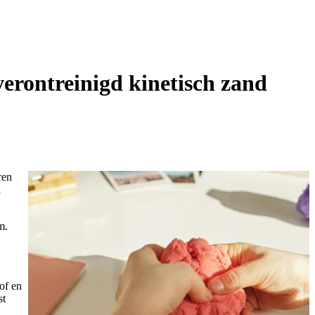
rontreinigd kinetisch zand
ren
k
m.
of en
st