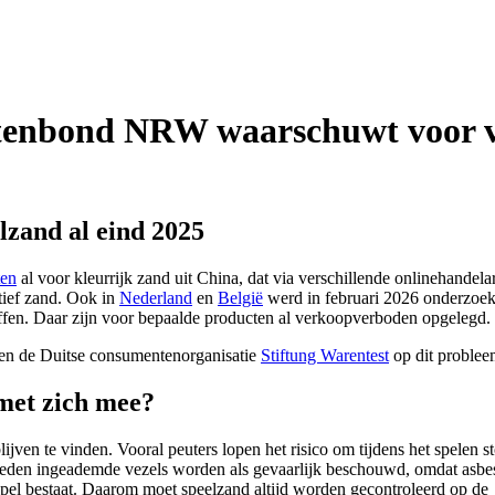
tenbond NRW waarschuwt voor ve
lzand al eind 2025
ten
al voor kleurrijk zand uit China, dat via verschillende onlinehandela
tief zand. Ook in
Nederland
en
België
werd in februari 2026 onderzoe
offen. Daar zijn voor bepaalde producten al verkoopverboden opgelegd.
en de Duitse consumentenorganisatie
Stiftung Warentest
op dit problee
 met zich mee?
ijven te vinden. Vooral peuters lopen het risico om tijdens het spelen st
lheden ingeademde vezels worden als gevaarlijk beschouwd, omdat asbe
empel bestaat. Daarom moet speelzand altijd worden gecontroleerd op de