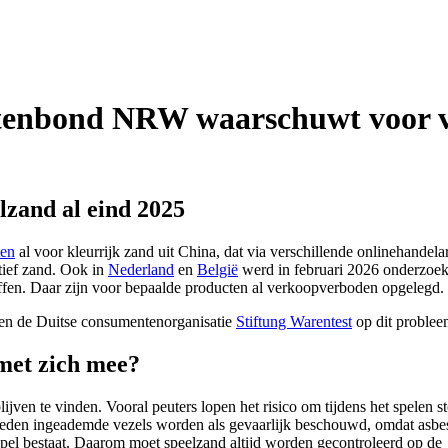
tenbond NRW waarschuwt voor ve
lzand al eind 2025
ten
al voor kleurrijk zand uit China, dat via verschillende onlinehandela
tief zand. Ook in
Nederland
en
België
werd in februari 2026 onderzoe
offen. Daar zijn voor bepaalde producten al verkoopverboden opgelegd.
en de Duitse consumentenorganisatie
Stiftung Warentest
op dit problee
 met zich mee?
ijven te vinden. Vooral peuters lopen het risico om tijdens het spelen st
lheden ingeademde vezels worden als gevaarlijk beschouwd, omdat asbe
empel bestaat. Daarom moet speelzand altijd worden gecontroleerd op de