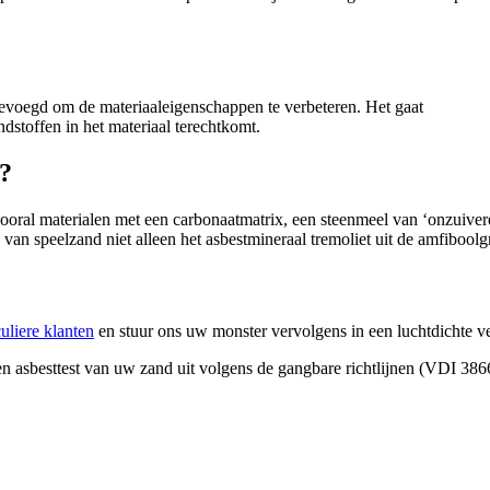
oegevoegd om de materiaaleigenschappen te verbeteren. Het gaat
stoffen in het materiaal terechtkomt.
d?
ral materialen met een carbonaatmatrix, een steenmeel van ‘onzuivere’
van speelzand niet alleen het asbestmineraal tremoliet uit de amfiboolg
culiere klanten
en stuur ons uw monster vervolgens in een luchtdichte v
n asbesttest van uw zand uit volgens de gangbare richtlijnen (VDI 3866