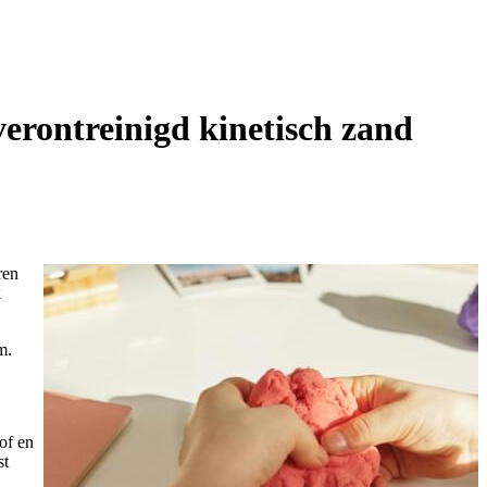
rontreinigd kinetisch zand
ren
k
m.
of en
st