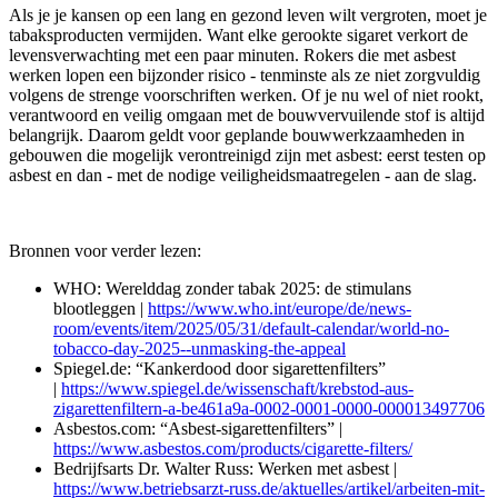
Als je je kansen op een lang en gezond leven wilt vergroten, moet je
tabaksproducten vermijden. Want elke gerookte sigaret verkort de
levensverwachting met een paar minuten. Rokers die met asbest
werken lopen een bijzonder risico - tenminste als ze niet zorgvuldig
volgens de strenge voorschriften werken. Of je nu wel of niet rookt,
verantwoord en veilig omgaan met de bouwvervuilende stof is altijd
belangrijk. Daarom geldt voor geplande bouwwerkzaamheden in
gebouwen die mogelijk verontreinigd zijn met asbest: eerst testen op
asbest en dan - met de nodige veiligheidsmaatregelen - aan de slag.
Bronnen voor verder lezen:
WHO: Werelddag zonder tabak 2025: de stimulans
blootleggen |
https://www.who.int/europe/de/news-
room/events/item/2025/05/31/default-calendar/world-no-
tobacco-day-2025--unmasking-the-appeal
Spiegel.de: “Kankerdood door sigarettenfilters”
|
https://www.spiegel.de/wissenschaft/krebstod-aus-
zigarettenfiltern-a-be461a9a-0002-0001-0000-000013497706
Asbestos.com: “Asbest-sigarettenfilters” |
https://www.asbestos.com/products/cigarette-filters/
Bedrijfsarts Dr. Walter Russ: Werken met asbest |
https://www.betriebsarzt-russ.de/aktuelles/artikel/arbeiten-mit-