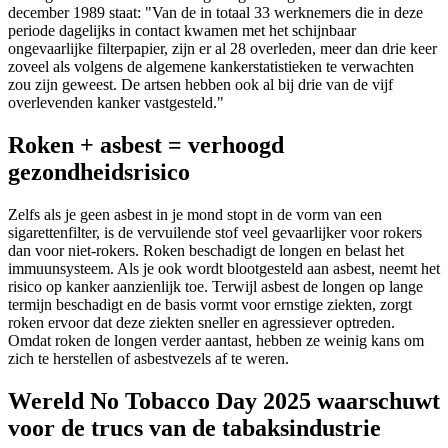
december 1989 staat: "Van de in totaal 33 werknemers die in deze
periode dagelijks in contact kwamen met het schijnbaar
ongevaarlijke filterpapier, zijn er al 28 overleden, meer dan drie keer
zoveel als volgens de algemene kankerstatistieken te verwachten
zou zijn geweest. De artsen hebben ook al bij drie van de vijf
overlevenden kanker vastgesteld."
Roken + asbest = verhoogd
gezondheidsrisico
Zelfs als je geen asbest in je mond stopt in de vorm van een
sigarettenfilter, is de vervuilende stof veel gevaarlijker voor rokers
dan voor niet-rokers. Roken beschadigt de longen en belast het
immuunsysteem. Als je ook wordt blootgesteld aan asbest, neemt het
risico op kanker aanzienlijk toe. Terwijl asbest de longen op lange
termijn beschadigt en de basis vormt voor ernstige ziekten, zorgt
roken ervoor dat deze ziekten sneller en agressiever optreden.
Omdat roken de longen verder aantast, hebben ze weinig kans om
zich te herstellen of asbestvezels af te weren.
Wereld No Tobacco Day 2025 waarschuwt
voor de trucs van de tabaksindustrie