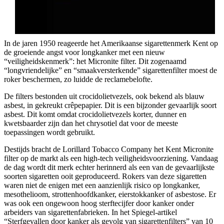
In de jaren 1950 reageerde het Amerikaanse sigarettenmerk Kent op
de groeiende angst voor longkanker met een nieuw
“veiligheidskenmerk”: het Micronite filter. Dit zogenaamd
“longvriendelijke” en “smaakversterkende” sigarettenfilter moest de
roker beschermen, zo luidde de reclamebelofte.
De filters bestonden uit crocidolietvezels, ook bekend als blauw
asbest, in gekreukt crêpepapier. Dit is een bijzonder gevaarlijk soort
asbest. Dit komt omdat crocidolietvezels korter, dunner en
kwetsbaarder zijn dan het chrysotiel dat voor de meeste
toepassingen wordt gebruikt.
Destijds bracht de Lorillard Tobacco Company het Kent Micronite
filter op de markt als een high-tech veiligheidsvoorziening. Vandaag
de dag wordt dit merk echter herinnerd als een van de gevaarlijkste
soorten sigaretten ooit geproduceerd. Rokers van deze sigaretten
waren niet de enigen met een aanzienlijk risico op longkanker,
mesothelioom, strottenhoofdkanker, eierstokkanker of asbestose. Er
was ook een ongewoon hoog sterftecijfer door kanker onder
arbeiders van sigarettenfabrieken. In het Spiegel-artikel
“Sterfgevallen door kanker als gevolg van sigarettenfilters” van 10