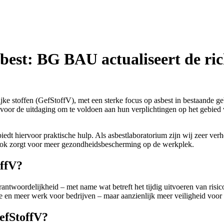
best: BG BAU actualiseert de rich
jke stoffen (GefStoffV), met een sterke focus op asbest in bestaande 
voor de uitdaging om te voldoen aan hun verplichtingen op het gebied
edt hiervoor praktische hulp. Als asbestlaboratorium zijn wij zeer ver
o ook zorgt voor meer gezondheidsbescherming op de werkplek.
offV?
antwoordelijkheid – met name wat betreft het tijdig uitvoeren van ris
e en meer werk voor bedrijven – maar aanzienlijk meer veiligheid voo
efStoffV?