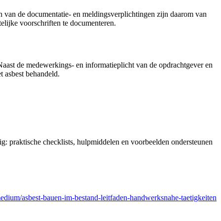
en van de documentatie- en meldingsverplichtingen zijn daarom van
telijke voorschriften te documenteren.
 Naast de medewerkings- en informatieplicht van de opdrachtgever en
t asbest behandeld.
ig: praktische checklists, hulpmiddelen en voorbeelden ondersteunen
edium/asbest-bauen-im-bestand-leitfaden-handwerksnahe-taetigkeiten