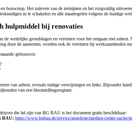
 en bouwstop. Het naleven van de termijnen en het zorgvuldig uitvoer
e deskundigen in te schakelen en alle maatregelen volgens de huidige wet
h hulpmiddel bij renovaties
an de wettelijke grondslagen en vereisten voor het omgaan met asbest.
eling door de aannemer, worden ook de vereisten bij werkzaamheden me
bestaande gebouwen:
?
?
ren van asbest, evenals nuttige verwijzingen en links. Bijzonder hand
bijhouden van een blootstellingsregister.
drijven die lid zijn van BG BAU is het document gratis beschikbaar:
BG BAU:
https://www.bgbau.de/service/angebote/medien-center-suche/m