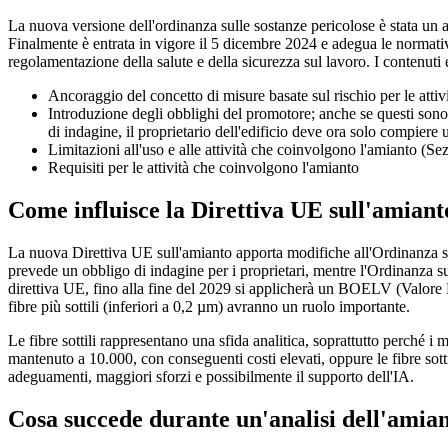
La nuova versione dell'ordinanza sulle sostanze pericolose è stata un a
Finalmente è entrata in vigore il 5 dicembre 2024 e adegua le normative
regolamentazione della salute e della sicurezza sul lavoro. I contenuti
Ancoraggio del concetto di misure basate sul rischio per le att
Introduzione degli obblighi del promotore; anche se questi sono s
di indagine, il proprietario dell'edificio deve ora solo compiere
Limitazioni all'uso e alle attività che coinvolgono l'amianto (Se
Requisiti per le attività che coinvolgono l'amianto
Come influisce la Direttiva UE sull'amiant
La nuova Direttiva UE sull'amianto apporta modifiche all'Ordinanza sul
prevede un obbligo di indagine per i proprietari, mentre l'Ordinanza su
direttiva UE, fino alla fine del 2029 si applicherà un BOELV (Valore L
fibre più sottili (inferiori a 0,2 µm) avranno un ruolo importante.
Le fibre sottili rappresentano una sfida analitica, soprattutto perché i 
mantenuto a 10.000, con conseguenti costi elevati, oppure le fibre sotti
adeguamenti, maggiori sforzi e possibilmente il supporto dell'IA.
Cosa succede durante un'analisi dell'amian