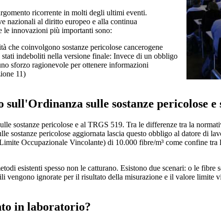
rgomento ricorrente in molti degli ultimi eventi.
 nazionali al diritto europeo e alla continua
 e le innovazioni più importanti sono:
ività che coinvolgono sostanze pericolose cancerogene
tati indeboliti nella versione finale: Invece di un obbligo
 uno sforzo ragionevole per ottenere informazioni
zione 11)
o sull'Ordinanza sulle sostanze pericolose 
le sostanze pericolose e al TRGS 519. Tra le differenze tra la normativ
lle sostanze pericolose aggiornata lascia questo obbligo al datore di lav
imite Occupazionale Vincolante) di 10.000 fibre/m³ come confine tra le 
metodi esistenti spesso non le catturano. Esistono due scenari: o le fibre 
li vengono ignorate per il risultato della misurazione e il valore limite
to in laboratorio?