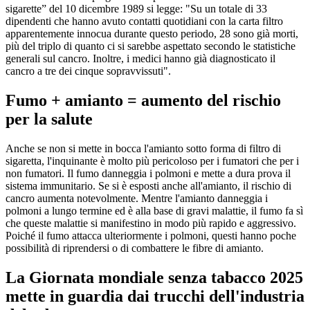
sigarette” del 10 dicembre 1989 si legge: "Su un totale di 33
dipendenti che hanno avuto contatti quotidiani con la carta filtro
apparentemente innocua durante questo periodo, 28 sono già morti,
più del triplo di quanto ci si sarebbe aspettato secondo le statistiche
generali sul cancro. Inoltre, i medici hanno già diagnosticato il
cancro a tre dei cinque sopravvissuti".
Fumo + amianto = aumento del rischio
per la salute
Anche se non si mette in bocca l'amianto sotto forma di filtro di
sigaretta, l'inquinante è molto più pericoloso per i fumatori che per i
non fumatori. Il fumo danneggia i polmoni e mette a dura prova il
sistema immunitario. Se si è esposti anche all'amianto, il rischio di
cancro aumenta notevolmente. Mentre l'amianto danneggia i
polmoni a lungo termine ed è alla base di gravi malattie, il fumo fa sì
che queste malattie si manifestino in modo più rapido e aggressivo.
Poiché il fumo attacca ulteriormente i polmoni, questi hanno poche
possibilità di riprendersi o di combattere le fibre di amianto.
La Giornata mondiale senza tabacco 2025
mette in guardia dai trucchi dell'industria