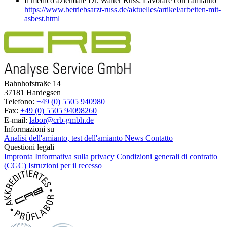
Il medico aziendale Dr. Walter Russ: Lavorare con l'amianto |
https://www.betriebsarzt-russ.de/aktuelles/artikel/arbeiten-mit-
asbest.html
Bahnhofstraße 14
37181 Hardegsen
Telefono:
+49 (0) 5505 940980
Fax:
+49 (0) 5505 94098260
E-mail:
labor@crb-gmbh.de
Informazioni su
Analisi dell'amianto, test dell'amianto
News
Contatto
Questioni legali
Impronta
Informativa sulla privacy
Condizioni generali di contratto
(CGC)
Istruzioni per il recesso