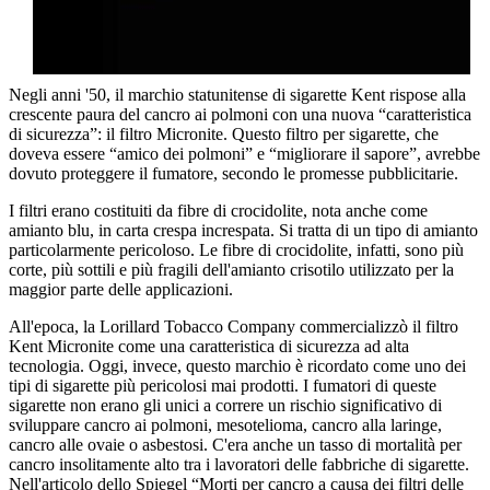
Negli anni '50, il marchio statunitense di sigarette Kent rispose alla
crescente paura del cancro ai polmoni con una nuova “caratteristica
di sicurezza”: il filtro Micronite. Questo filtro per sigarette, che
doveva essere “amico dei polmoni” e “migliorare il sapore”, avrebbe
dovuto proteggere il fumatore, secondo le promesse pubblicitarie.
I filtri erano costituiti da fibre di crocidolite, nota anche come
amianto blu, in carta crespa increspata. Si tratta di un tipo di amianto
particolarmente pericoloso. Le fibre di crocidolite, infatti, sono più
corte, più sottili e più fragili dell'amianto crisotilo utilizzato per la
maggior parte delle applicazioni.
All'epoca, la Lorillard Tobacco Company commercializzò il filtro
Kent Micronite come una caratteristica di sicurezza ad alta
tecnologia. Oggi, invece, questo marchio è ricordato come uno dei
tipi di sigarette più pericolosi mai prodotti. I fumatori di queste
sigarette non erano gli unici a correre un rischio significativo di
sviluppare cancro ai polmoni, mesotelioma, cancro alla laringe,
cancro alle ovaie o asbestosi. C'era anche un tasso di mortalità per
cancro insolitamente alto tra i lavoratori delle fabbriche di sigarette.
Nell'articolo dello Spiegel “Morti per cancro a causa dei filtri delle