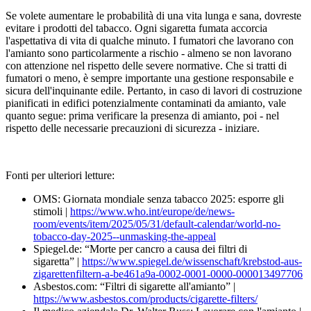
Se volete aumentare le probabilità di una vita lunga e sana, dovreste
evitare i prodotti del tabacco. Ogni sigaretta fumata accorcia
l'aspettativa di vita di qualche minuto. I fumatori che lavorano con
l'amianto sono particolarmente a rischio - almeno se non lavorano
con attenzione nel rispetto delle severe normative. Che si tratti di
fumatori o meno, è sempre importante una gestione responsabile e
sicura dell'inquinante edile. Pertanto, in caso di lavori di costruzione
pianificati in edifici potenzialmente contaminati da amianto, vale
quanto segue: prima verificare la presenza di amianto, poi - nel
rispetto delle necessarie precauzioni di sicurezza - iniziare.
Fonti per ulteriori letture:
OMS: Giornata mondiale senza tabacco 2025: esporre gli
stimoli |
https://www.who.int/europe/de/news-
room/events/item/2025/05/31/default-calendar/world-no-
tobacco-day-2025--unmasking-the-appeal
Spiegel.de: “Morte per cancro a causa dei filtri di
sigaretta” |
https://www.spiegel.de/wissenschaft/krebstod-aus-
zigarettenfiltern-a-be461a9a-0002-0001-0000-000013497706
Asbestos.com: “Filtri di sigarette all'amianto” |
https://www.asbestos.com/products/cigarette-filters/