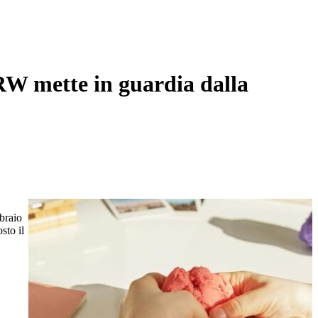
RW mette in guardia dalla
bbraio
sto il