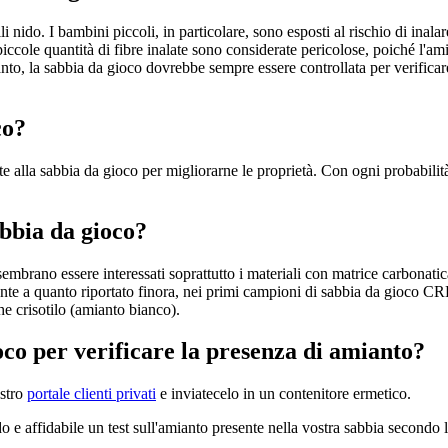
 nido. I bambini piccoli, in particolare, sono esposti al rischio di inalar
iccole quantità di fibre inalate sono considerate pericolose, poiché l'am
tanto, la sabbia da gioco dovrebbe sempre essere controllata per verificar
co?
 alla sabbia da gioco per migliorarne le proprietà. Con ogni probabilità
abbia da gioco?
rano essere interessati soprattutto i materiali con matrice carbonatic
nte a quanto riportato finora, nei primi campioni di sabbia da gioco CR
he crisotilo (amianto bianco).
oco per verificare la presenza di amianto?
ostro
portale clienti privati
e inviatecelo in un contenitore ermetico.
 e affidabile un test sull'amianto presente nella vostra sabbia secondo le