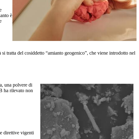
e
ianto è
e
 si tratta del cosiddetto “amianto geogenico”, che viene introdotto nel
a, una polvere di
B ha rilevato non
 direttive vigenti