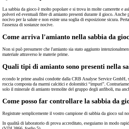
La sabbia da gioco è molto popolare e si trova in molte camerette e asili
polveri ed eventuali fibre di amianto presenti durante il gioco. Anche p
nocivo per la salute e non esiste una soglia di esposizione sicura. Per
l'assenza di sostanze nocive.
Come arriva l'amianto nella sabbia da gio
Non si può presumere che l'amianto sia stato aggiunto intenzionalmente
materiale attraverso le materie prime.
Quali tipi di amianto sono presenti nella s
econdo le prime analisi condotte dalla CRB Analyse Service GmbH, semb
roccia composta da marmi calcitici e dolomitici “impuri”. Contrariame
solo il minerale di amianto tremolite del gruppo degli anfiboli, ma anc
Come posso far controllare la sabbia da gi
Registrate semplicemente il vostro campione di sabbia da gioco sul n
In qualità di laboratorio di prova accreditato, eseguiamo in modo rapido
(VDI 3866, foglio 5).