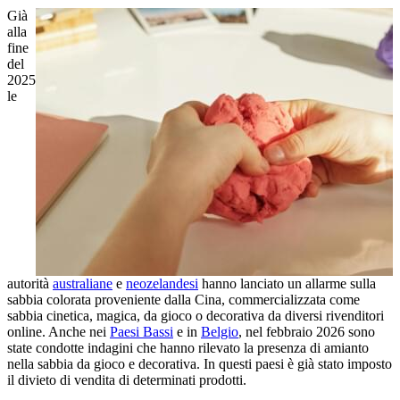
Già
alla
fine
del
2025
le
autorità
australiane
e
neozelandesi
hanno lanciato un allarme sulla
sabbia colorata proveniente dalla Cina, commercializzata come
sabbia cinetica, magica, da gioco o decorativa da diversi rivenditori
online. Anche nei
Paesi Bassi
e in
Belgio
, nel febbraio 2026 sono
state condotte indagini che hanno rilevato la presenza di amianto
nella sabbia da gioco e decorativa. In questi paesi è già stato imposto
il divieto di vendita di determinati prodotti.