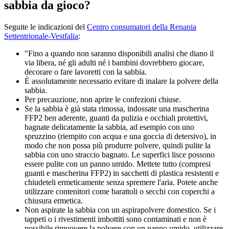
sabbia da gioco?
Seguite le indicazioni del
Centro consumatori della Renania
Settentrionale-Vestfalia
:
"Fino a quando non saranno disponibili analisi che diano il
via libera, né gli adulti né i bambini dovrebbero giocare,
decorare o fare lavoretti con la sabbia.
È assolutamente necessario evitare di inalare la polvere della
sabbia.
Per precauzione, non aprire le confezioni chiuse.
Se la sabbia è già stata rimossa, indossate una mascherina
FFP2 ben aderente, guanti da pulizia e occhiali protettivi,
bagnate delicatamente la sabbia, ad esempio con uno
spruzzino (riempito con acqua e una goccia di detersivo), in
modo che non possa più produrre polvere, quindi pulite la
sabbia con uno straccio bagnato. Le superfici lisce possono
essere pulite con un panno umido. Mettete tutto (compresi
guanti e mascherina FFP2) in sacchetti di plastica resistenti e
chiudeteli ermeticamente senza spremere l'aria. Potete anche
utilizzare contenitori come barattoli o secchi con coperchi a
chiusura ermetica.
Non aspirate la sabbia con un aspirapolvere domestico. Se i
tappeti o i rivestimenti imbottiti sono contaminati e non è
possibile rimuovere la polvere con un panno umido, utilizzare