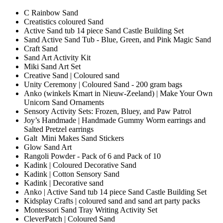
C Rainbow Sand
Creatistics coloured Sand
Active Sand tub 14 piece Sand Castle Building Set
Sand Active Sand Tub - Blue, Green, and Pink Magic Sand
Craft Sand
Sand Art Activity Kit
Miki Sand Art Set
Creative Sand | Coloured sand
Unity Ceremony | Coloured Sand - 200 gram bags
Anko (winkels Kmart in Nieuw-Zeeland) | Make Your Own
Unicorn Sand Ornaments
Sensory Activity Sets: Frozen, Bluey, and Paw Patrol
Joy’s Handmade | Handmade Gummy Worm earrings and
Salted Pretzel earrings
Galt Mini Makes Sand Stickers
Glow Sand Art
Rangoli Powder - Pack of 6 and Pack of 10
Kadink | Coloured Decorative Sand
Kadink | Cotton Sensory Sand
Kadink | Decorative sand
Anko | Active Sand tub 14 piece Sand Castle Building Set
Kidsplay Crafts | coloured sand and sand art party packs
Montessori Sand Tray Writing Activity Set
CleverPatch | Coloured Sand