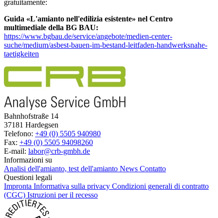
gratuitamente:
Guida «L'amianto nell'edilizia esistente» nel Centro
multimediale della BG BAU:
https://www.bgbau.de/service/angebote/medien-center-
suche/medium/asbest-bauen-im-bestand-leitfaden-handwerksnahe-
taetigkeiten
Bahnhofstraße 14
37181 Hardegsen
Telefono:
+49 (0) 5505 940980
Fax:
+49 (0) 5505 94098260
E-mail:
labor@crb-gmbh.de
Informazioni su
Analisi dell'amianto, test dell'amianto
News
Contatto
Questioni legali
Impronta
Informativa sulla privacy
Condizioni generali di contratto
(CGC)
Istruzioni per il recesso