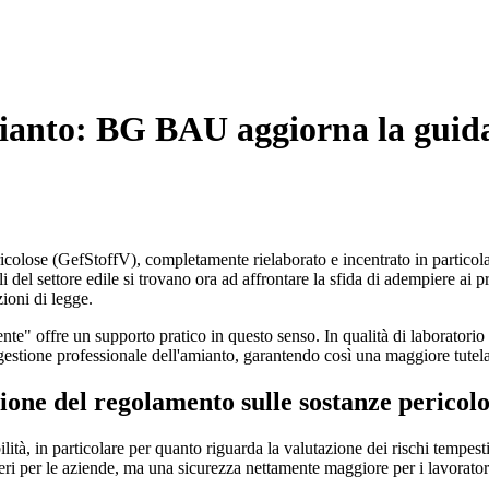
mianto: BG BAU aggiorna la guida
icolose (GefStoffV), completamente rielaborato e incentrato in particolare
 del settore edile si trovano ora ad affrontare la sfida di adempiere ai p
ioni di legge.
te" offre un supporto pratico in questo senso. In qualità di laboratori
a gestione professionale dell'amianto, garantendo così una maggiore tutela
ione del regolamento sulle sostanze pericol
ilità, in particolare per quanto riguarda la valutazione dei rischi tempes
ri per le aziende, ma una sicurezza nettamente maggiore per i lavorator