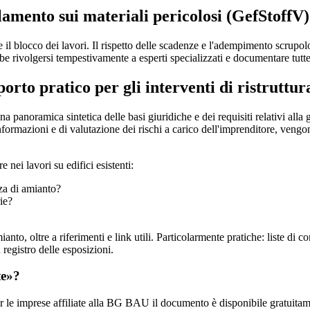
lamento sui materiali pericolosi (GefStoffV
 il blocco dei lavori. Il rispetto delle scadenze e l'adempimento scrup
ivolgersi tempestivamente a esperti specializzati e documentare tutte l
to pratico per gli interventi di ristruttur
na panoramica sintetica delle basi giuridiche e dei requisiti relativi alla
formazioni e di valutazione dei rischi a carico dell'imprenditore, vengono t
 nei lavori su edifici esistenti:
nza di amianto?
ie?
anto, oltre a riferimenti e link utili. Particolarmente pratiche: liste di 
 registro delle esposizioni.
te»?
r le imprese affiliate alla BG BAU il documento è disponibile gratuitam