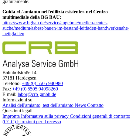
gratuitamente:
Guida «L'amianto nell'edilizia esistente» nel Centro
multimediale della BG BAU:
https://www.bgbau.de/service/angebote/medien-center-
suche/medium/asbest-bauen-im-bestand-leitfaden-handwerksnahe-
taetigkeiten
Bahnhofstraße 14
37181 Hardegsen
Telefono:
+49 (0) 5505 940980
Fax:
+49 (0) 5505 94098260
E-mail:
labor@crb-gmbh.de
Informazioni su
Analisi dell'amianto, test dell'amianto
News
Contatto
Questioni legali
Impronta
Informativa sulla privacy
Condizioni generali di contratto
(CGC)
Istruzioni per il recesso