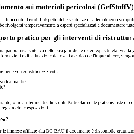
lamento sui materiali pericolosi (GefStoffV
 il blocco dei lavori. Il rispetto delle scadenze e l'adempimento scrup
ivolgersi tempestivamente a esperti specializzati e documentare tutte l
to pratico per gli interventi di ristruttur
na panoramica sintetica delle basi giuridiche e dei requisiti relativi alla
formazioni e di valutazione dei rischi a carico dell'imprenditore, vengono t
 nei lavori su edifici esistenti:
nza di amianto?
ie?
anto, oltre a riferimenti e link utili. Particolarmente pratiche: liste di 
 registro delle esposizioni.
te»?
r le imprese affiliate alla BG BAU il documento è disponibile gratuitam