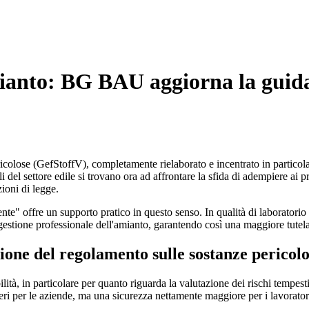
mianto: BG BAU aggiorna la guida
icolose (GefStoffV), completamente rielaborato e incentrato in particolare
 del settore edile si trovano ora ad affrontare la sfida di adempiere ai p
ioni di legge.
te" offre un supporto pratico in questo senso. In qualità di laboratori
a gestione professionale dell'amianto, garantendo così una maggiore tutela
ione del regolamento sulle sostanze pericol
ilità, in particolare per quanto riguarda la valutazione dei rischi tempes
ri per le aziende, ma una sicurezza nettamente maggiore per i lavorator