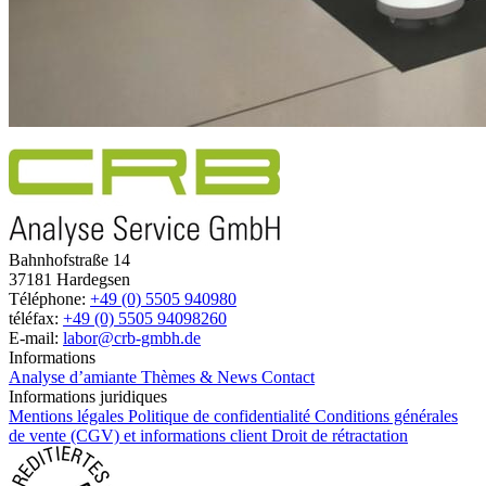
Bahnhofstraße 14
37181 Hardegsen
Téléphone:
+49 (0) 5505 940980
téléfax:
+49 (0) 5505 94098260
E-mail:
labor@crb-gmbh.de
Informations
Analyse d’amiante
Thèmes & News
Contact
Informations juridiques
Mentions légales
Politique de confidentialité
Conditions générales
de vente (CGV) et informations client
Droit de rétractation