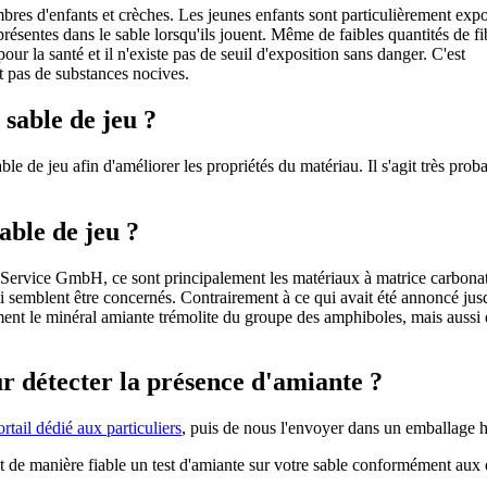
bres d'enfants et crèches. Les jeunes enfants sont particulièrement exp
présentes dans le sable lorsqu'ils jouent. Même de faibles quantités de fi
ur la santé et il n'existe pas de seuil d'exposition sans danger. C'est
nt pas de substances nocives.
 sable de jeu ?
able de jeu afin d'améliorer les propriétés du matériau. Il s'agit très pr
able de jeu ?
 Service GmbH, ce sont principalement les matériaux à matrice carbona
i semblent être concernés. Contrairement à ce qui avait été annoncé ju
ment le minéral amiante trémolite du groupe des amphiboles, mais aussi 
r détecter la présence d'amiante ?
ortail dédié aux particuliers
, puis de nous l'envoyer dans un emballage 
et de manière fiable un test d'amiante sur votre sable conformément aux 