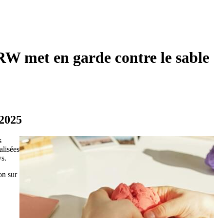
RW met en garde contre le sable
 2025
s
alisées
ys.
on sur