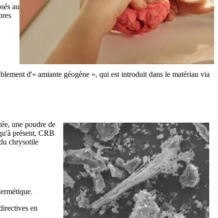
osés au
bres
obablement d'« amiante géogène », qui est introduit dans le matériau via
tée, une poudre de
squ'à présent, CRB
du chrysotile
hermétique.
directives en