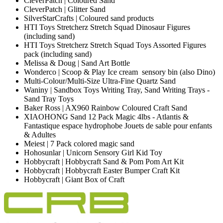
CleverPatch | Coloured Sand
CleverPatch | Glitter Sand
SilverStarCrafts | Coloured sand products
HTI Toys Stretcherz Stretch Squad Dinosaur Figures
(including sand)
HTI Toys Stretcherz Stretch Squad Toys Assorted Figures
pack (including sand)
Melissa & Doug | Sand Art Bottle
Wonderco | Scoop & Play Ice cream sensory bin (also Dino)
Multi-Colour/Multi-Size Ultra-Fine Quartz Sand
Waniny | Sandbox Toys Writing Tray, Sand Writing Trays -
Sand Tray Toys
Baker Ross | AX960 Rainbow Coloured Craft Sand
XIAOHONG Sand 12 Pack Magic 4lbs - Atlantis &
Fantastique espace hydrophobe Jouets de sable pour enfants
& Adultes
Meiest | 7 Pack colored magic sand
Hohosunlar | Unicorn Sensory Girl Kid Toy
Hobbycraft | Hobbycraft Sand & Pom Pom Art Kit
Hobbycraft | Hobbycraft Easter Bumper Craft Kit
Hobbycraft | Giant Box of Craft