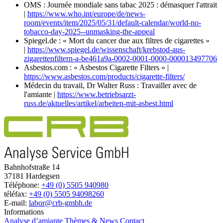
OMS : Journée mondiale sans tabac 2025 : démasquer l'attrait
|
https://www.who.int/europe/de/news-
room/events/item/2025/05/31/default-calendar/world-no-
tobacco-day-2025--unmasking-the-appeal
Spiegel.de : « Mort du cancer due aux filtres de cigarettes »
|
https://www.spiegel.de/wissenschaft/krebstod-aus-
zigarettenfiltern-a-be461a9a-0002-0001-0000-000013497706
Asbestos.com : « Asbestos Cigarette Filters » |
https://www.asbestos.com/products/cigarette-filters/
Médecin du travail, Dr Walter Russ : Travailler avec de
l'amiante |
https://www.betriebsarzt-
russ.de/aktuelles/artikel/arbeiten-mit-asbest.html
Bahnhofstraße 14
37181 Hardegsen
Téléphone:
+49 (0) 5505 940980
téléfax:
+49 (0) 5505 94098260
E-mail:
labor@crb-gmbh.de
Informations
Analyse d’amiante
Thèmes & News
Contact