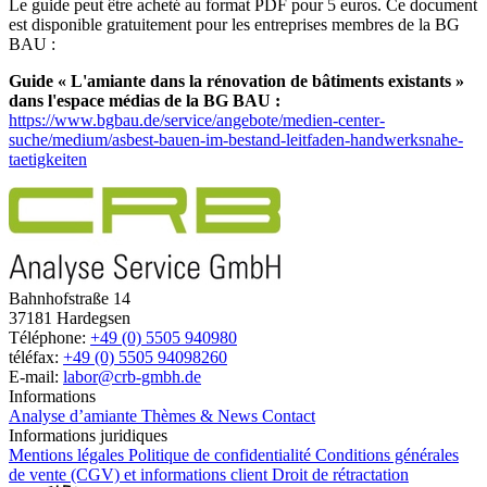
Le guide peut être acheté au format PDF pour 5 euros. Ce document
est disponible gratuitement pour les entreprises membres de la BG
BAU :
Guide « L'amiante dans la rénovation de bâtiments existants »
dans l'espace médias de la BG BAU :
https://www.bgbau.de/service/angebote/medien-center-
suche/medium/asbest-bauen-im-bestand-leitfaden-handwerksnahe-
taetigkeiten
Bahnhofstraße 14
37181 Hardegsen
Téléphone:
+49 (0) 5505 940980
téléfax:
+49 (0) 5505 94098260
E-mail:
labor@crb-gmbh.de
Informations
Analyse d’amiante
Thèmes & News
Contact
Informations juridiques
Mentions légales
Politique de confidentialité
Conditions générales
de vente (CGV) et informations client
Droit de rétractation