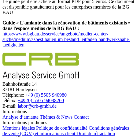
Le guide peut être acheté au format PDF pour 5 euros. Ce document
est disponible gratuitement pour les entreprises membres de la BG
BAU :
Guide « L'amiante dans la rénovation de bâtiments existants »
dans l'espace médias de la BG BAU :
https://www.bgbau.de/service/angebote/medien-center-
suche/medium/asbest-bauen-im-bestand-leitfaden-handwerksnahe-
taetigkeiten
Bahnhofstraße 14
37181 Hardegsen
Téléphone:
+49 (0) 5505 940980
téléfax:
+49 (0) 5505 94098260
E-mail:
labor@crb-gmbh.de
Informations
Analyse d’amiante
Thèmes & News
Contact
Informations juridiques
Mentions légales
Politique de confidentialité
Conditions générales
de vente (CGV) et informations client
Droit de rétractation