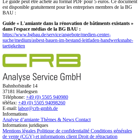
Le guide peut être acheté au format PDF pour 5 euros. Ce document
est disponible gratuitement pour les entreprises membres de la BG
BAU :
Guide « L'amiante dans la rénovation de bâtiments existants »
dans l'espace médias de la BG BAU :
https://www.bgbau.de/service/angebote/medien-center-
suche/medium/asbest-bauen-im-bestand-leitfaden-handwerksnahe-
taetigkeiten
Bahnhofstraße 14
37181 Hardegsen
Téléphone:
+49 (0) 5505 940980
téléfax:
+49 (0) 5505 94098260
E-mail:
labor@crb-gmbh.de
Informations
Analyse d’amiante
Thèmes & News
Contact
Informations juridiques
Mentions légales
Politique de confidentialité
Conditions générales
de vente (CGV) et informations client
Droit de rétractation