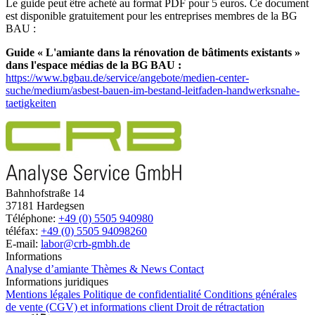
Le guide peut être acheté au format PDF pour 5 euros. Ce document
est disponible gratuitement pour les entreprises membres de la BG
BAU :
Guide « L'amiante dans la rénovation de bâtiments existants »
dans l'espace médias de la BG BAU :
https://www.bgbau.de/service/angebote/medien-center-
suche/medium/asbest-bauen-im-bestand-leitfaden-handwerksnahe-
taetigkeiten
Bahnhofstraße 14
37181 Hardegsen
Téléphone:
+49 (0) 5505 940980
téléfax:
+49 (0) 5505 94098260
E-mail:
labor@crb-gmbh.de
Informations
Analyse d’amiante
Thèmes & News
Contact
Informations juridiques
Mentions légales
Politique de confidentialité
Conditions générales
de vente (CGV) et informations client
Droit de rétractation