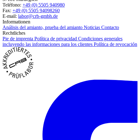
Teléfono:
+49 (0) 5505 940980
Fax:
+49 (0) 5505 94098260
E-mail:
labor@crb-gmbh.de
Informationen
Análisis del amianto, prueba del amianto
Noticias
Contacto
Rechtliches
Pie de imprenta
Política de privacidad
Condiciones generales
incluyendo las informaciones para los clientes
Política de revocación