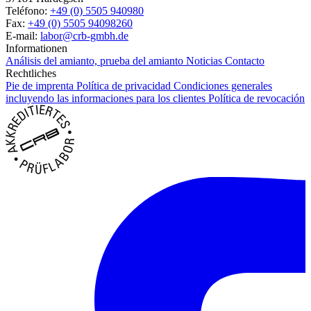
Teléfono:
+49 (0) 5505 940980
Fax:
+49 (0) 5505 94098260
E-mail:
labor@crb-gmbh.de
Informationen
Análisis del amianto, prueba del amianto
Noticias
Contacto
Rechtliches
Pie de imprenta
Política de privacidad
Condiciones generales
incluyendo las informaciones para los clientes
Política de revocación