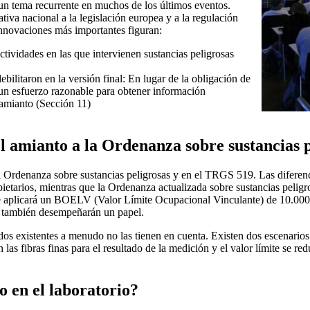
un tema recurrente en muchos de los últimos eventos.
iva nacional a la legislación europea y a la regulación
 innovaciones más importantes figuran:
ctividades en las que intervienen sustancias peligrosas
ebilitaron en la versión final: En lugar de la obligación de
er un esfuerzo razonable para obtener información
 amianto (Sección 11)
el amianto a la Ordenanza sobre sustancias 
 Ordenanza sobre sustancias peligrosas y en el TRGS 519. Las diferenci
ietarios, mientras que la Ordenanza actualizada sobre sustancias peligro
9 se aplicará un BOELV (Valor Límite Ocupacional Vinculante) de 10.000 
) también desempeñarán un papel.
os existentes a menudo no las tienen en cuenta. Existen dos escenarios: o
las fibras finas para el resultado de la medición y el valor límite se r
o en el laboratorio?