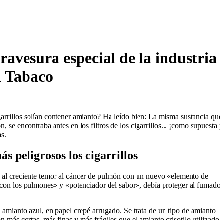
travesura especial de la industri
n Tabaco
rrillos solían contener amianto? Ha leído bien: La misma sustancia que
n, se encontraba antes en los filtros de los cigarrillos... ¡como supues
s.
s peligrosos los cigarrillos
ó al creciente temor al cáncer de pulmón con un nuevo «elemento de
o con los pulmones» y «potenciador del sabor», debía proteger al fumado
o amianto azul, en papel crepé arrugado. Se trata de un tipo de amianto
n más cortas, más finas y más frágiles que el amianto crisotilo utilizado