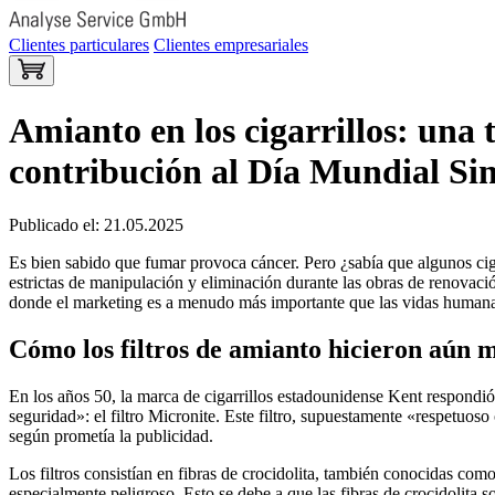
Clientes particulares
Clientes empresariales
Amianto en los cigarrillos: una 
contribución al Día Mundial Si
Publicado el: 21.05.2025
Es bien sabido que fumar provoca cáncer. Pero ¿sabía que algunos ciga
estrictas de manipulación y eliminación durante las obras de renovació
donde el marketing es a menudo más importante que las vidas humana
Cómo los filtros de amianto hicieron aún má
En los años 50, la marca de cigarrillos estadounidense Kent respondi
seguridad»: el filtro Micronite. Este filtro, supuestamente «respetuos
según prometía la publicidad.
Los filtros consistían en fibras de crocidolita, también conocidas com
especialmente peligroso. Esto se debe a que las fibras de crocidolita so