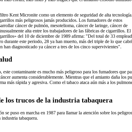
iltro Kent Micronite como un elemento de seguridad de alta tecnología
garrillos más peligrosos jamás producidos. Los fumadores de estos
esarrollar cáncer de pulmón, mesotelioma, cáncer de laringe, cáncer de
usualmente alta entre los trabajadores de las fábricas de cigarrillos. El
cigarrillos» del 10 de diciembre de 1989 afirma: "Del total de 33 emplea
ro durante este periodo, 28 ya han muerto, más del triple de lo que cabr
n han diagnosticado ya cáncer a tres de los cinco supervivientes".
alud
illo, este contaminante es mucho más peligroso para los fumadores que 
e cáncer aumenta considerablemente. Mientras que el amianto daña los pu
a más rápida y agresiva. Como el tabaco ataca aún más a los pulmones,
 los trucos de la industria tabaquera
ón se puso en marcha en 1987 para llamar la atención sobre los peligr
a industria tabaquera.