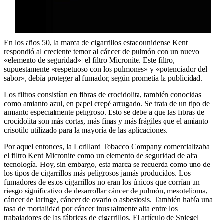
En los años 50, la marca de cigarrillos estadounidense Kent
respondió al creciente temor al cáncer de pulmón con un nuevo
«elemento de seguridad»: el filtro Micronite. Este filtro,
supuestamente «respetuoso con los pulmones» y «potenciador del
sabor», debía proteger al fumador, según prometía la publicidad.
Los filtros consistían en fibras de crocidolita, también conocidas
como amianto azul, en papel crepé arrugado. Se trata de un tipo de
amianto especialmente peligroso. Esto se debe a que las fibras de
crocidolita son más cortas, más finas y más frágiles que el amianto
crisotilo utilizado para la mayoría de las aplicaciones.
Por aquel entonces, la Lorillard Tobacco Company comercializaba
el filtro Kent Micronite como un elemento de seguridad de alta
tecnología. Hoy, sin embargo, esta marca se recuerda como uno de
los tipos de cigarrillos más peligrosos jamás producidos. Los
fumadores de estos cigarrillos no eran los únicos que corrían un
riesgo significativo de desarrollar cáncer de pulmón, mesotelioma,
cáncer de laringe, cáncer de ovario o asbestosis. También había una
tasa de mortalidad por cáncer inusualmente alta entre los
trabajadores de las fábricas de cigarrillos. El artículo de Spiegel