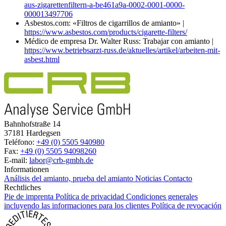
aus-zigarettenfiltern-a-be461a9a-0002-0001-0000-
000013497706
Asbestos.com: «Filtros de cigarrillos de amianto» |
https://www.asbestos.com/products/cigarette-filters/
Médico de empresa Dr. Walter Russ: Trabajar con amianto |
https://www.betriebsarzt-russ.de/aktuelles/artikel/arbeiten-mit-
asbest.html
Bahnhofstraße 14
37181 Hardegsen
Teléfono:
+49 (0) 5505 940980
Fax:
+49 (0) 5505 94098260
E-mail:
labor@crb-gmbh.de
Informationen
Análisis del amianto, prueba del amianto
Noticias
Contacto
Rechtliches
Pie de imprenta
Política de privacidad
Condiciones generales
incluyendo las informaciones para los clientes
Política de revocación