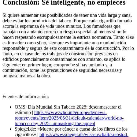
Conclusión: Sé inteligente, no empieces
Si quiere aumentar sus posibilidades de tener una vida larga y sana,
debe evitar los productos del tabaco. Porque cada cigarrillo fumado
acorta la esperanza de vida unos minutos. Los fumadores que
trabajan con amianto corren un riesgo especial, al menos si no lo
hacen respetando escrupulosamente la estricta normativa. Tanto si se
es fumador como si no, siempre es importante una manipulación
responsable y segura de este contaminante de la construcción. Por lo
tanto, en el caso de los trabajos de construcción previstos en
edificios potencialmente contaminados con amianto, se aplica lo
siguiente: en primer lugar, compruebe si hay amianto y, a
continuación, tome las precauciones de seguridad necesarias y
póngase manos a la obra.
Fuentes de información:
OMS: Día Mundial Sin Tabaco 2025: desenmascarar el
estímulo |
https://www.who.int/europe/de/news-
room/events/item/2025/05/31/default-calendar/world-no-
tobacco-day-2025--unmasking-the-appeal
Spiegel.de: «Muerte por cáncer a causa de los filtros de los
cigarrillos» |
https://www.spiegel.de/wissenschaft/krebstod-