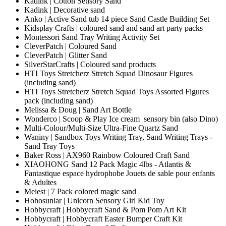
Kadink | Cotton Sensory Sand
Kadink | Decorative sand
Anko | Active Sand tub 14 piece Sand Castle Building Set
Kidsplay Crafts | coloured sand and sand art party packs
Montessori Sand Tray Writing Activity Set
CleverPatch | Coloured Sand
CleverPatch | Glitter Sand
SilverStarCrafts | Coloured sand products
HTI Toys Stretcherz Stretch Squad Dinosaur Figures
(including sand)
HTI Toys Stretcherz Stretch Squad Toys Assorted Figures
pack (including sand)
Melissa & Doug | Sand Art Bottle
Wonderco | Scoop & Play Ice cream sensory bin (also Dino)
Multi-Colour/Multi-Size Ultra-Fine Quartz Sand
Waniny | Sandbox Toys Writing Tray, Sand Writing Trays -
Sand Tray Toys
Baker Ross | AX960 Rainbow Coloured Craft Sand
XIAOHONG Sand 12 Pack Magic 4lbs - Atlantis &
Fantastique espace hydrophobe Jouets de sable pour enfants
& Adultes
Meiest | 7 Pack colored magic sand
Hohosunlar | Unicorn Sensory Girl Kid Toy
Hobbycraft | Hobbycraft Sand & Pom Pom Art Kit
Hobbycraft | Hobbycraft Easter Bumper Craft Kit