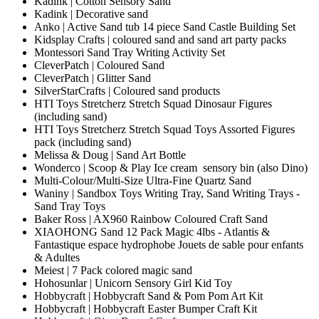
Kadink | Cotton Sensory Sand
Kadink | Decorative sand
Anko | Active Sand tub 14 piece Sand Castle Building Set
Kidsplay Crafts | coloured sand and sand art party packs
Montessori Sand Tray Writing Activity Set
CleverPatch | Coloured Sand
CleverPatch | Glitter Sand
SilverStarCrafts | Coloured sand products
HTI Toys Stretcherz Stretch Squad Dinosaur Figures
(including sand)
HTI Toys Stretcherz Stretch Squad Toys Assorted Figures
pack (including sand)
Melissa & Doug | Sand Art Bottle
Wonderco | Scoop & Play Ice cream sensory bin (also Dino)
Multi-Colour/Multi-Size Ultra-Fine Quartz Sand
Waniny | Sandbox Toys Writing Tray, Sand Writing Trays -
Sand Tray Toys
Baker Ross | AX960 Rainbow Coloured Craft Sand
XIAOHONG Sand 12 Pack Magic 4lbs - Atlantis &
Fantastique espace hydrophobe Jouets de sable pour enfants
& Adultes
Meiest | 7 Pack colored magic sand
Hohosunlar | Unicorn Sensory Girl Kid Toy
Hobbycraft | Hobbycraft Sand & Pom Pom Art Kit
Hobbycraft | Hobbycraft Easter Bumper Craft Kit