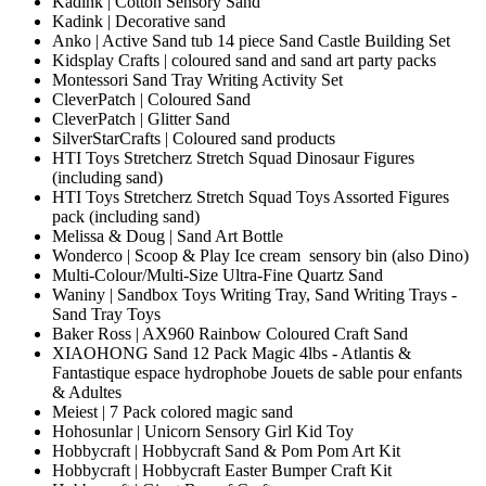
Kadink | Cotton Sensory Sand
Kadink | Decorative sand
Anko | Active Sand tub 14 piece Sand Castle Building Set
Kidsplay Crafts | coloured sand and sand art party packs
Montessori Sand Tray Writing Activity Set
CleverPatch | Coloured Sand
CleverPatch | Glitter Sand
SilverStarCrafts | Coloured sand products
HTI Toys Stretcherz Stretch Squad Dinosaur Figures
(including sand)
HTI Toys Stretcherz Stretch Squad Toys Assorted Figures
pack (including sand)
Melissa & Doug | Sand Art Bottle
Wonderco | Scoop & Play Ice cream sensory bin (also Dino)
Multi-Colour/Multi-Size Ultra-Fine Quartz Sand
Waniny | Sandbox Toys Writing Tray, Sand Writing Trays -
Sand Tray Toys
Baker Ross | AX960 Rainbow Coloured Craft Sand
XIAOHONG Sand 12 Pack Magic 4lbs - Atlantis &
Fantastique espace hydrophobe Jouets de sable pour enfants
& Adultes
Meiest | 7 Pack colored magic sand
Hohosunlar | Unicorn Sensory Girl Kid Toy
Hobbycraft | Hobbycraft Sand & Pom Pom Art Kit
Hobbycraft | Hobbycraft Easter Bumper Craft Kit