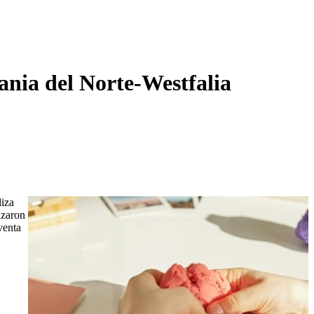
ania del Norte-Westfalia
liza
izaron
venta