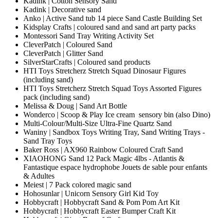
Kadink | Cotton Sensory Sand
Kadink | Decorative sand
Anko | Active Sand tub 14 piece Sand Castle Building Set
Kidsplay Crafts | coloured sand and sand art party packs
Montessori Sand Tray Writing Activity Set
CleverPatch | Coloured Sand
CleverPatch | Glitter Sand
SilverStarCrafts | Coloured sand products
HTI Toys Stretcherz Stretch Squad Dinosaur Figures
(including sand)
HTI Toys Stretcherz Stretch Squad Toys Assorted Figures
pack (including sand)
Melissa & Doug | Sand Art Bottle
Wonderco | Scoop & Play Ice cream sensory bin (also Dino)
Multi-Colour/Multi-Size Ultra-Fine Quartz Sand
Waniny | Sandbox Toys Writing Tray, Sand Writing Trays -
Sand Tray Toys
Baker Ross | AX960 Rainbow Coloured Craft Sand
XIAOHONG Sand 12 Pack Magic 4lbs - Atlantis &
Fantastique espace hydrophobe Jouets de sable pour enfants
& Adultes
Meiest | 7 Pack colored magic sand
Hohosunlar | Unicorn Sensory Girl Kid Toy
Hobbycraft | Hobbycraft Sand & Pom Pom Art Kit
Hobbycraft | Hobbycraft Easter Bumper Craft Kit