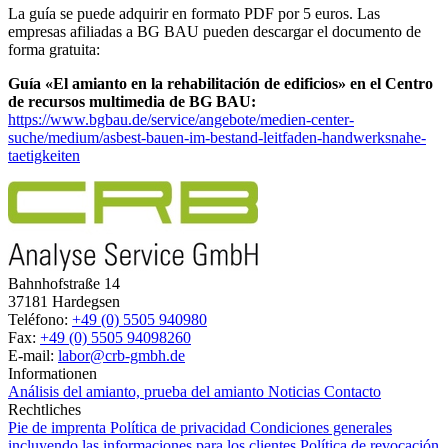
La guía se puede adquirir en formato PDF por 5 euros. Las
empresas afiliadas a BG BAU pueden descargar el documento de
forma gratuita:
Guía «El amianto en la rehabilitación de edificios» en el Centro
de recursos multimedia de BG BAU:
https://www.bgbau.de/service/angebote/medien-center-
suche/medium/asbest-bauen-im-bestand-leitfaden-handwerksnahe-
taetigkeiten
Bahnhofstraße 14
37181 Hardegsen
Teléfono:
+49 (0) 5505 940980
Fax:
+49 (0) 5505 94098260
E-mail:
labor@crb-gmbh.de
Informationen
Análisis del amianto, prueba del amianto
Noticias
Contacto
Rechtliches
Pie de imprenta
Política de privacidad
Condiciones generales
incluyendo las informaciones para los clientes
Política de revocación