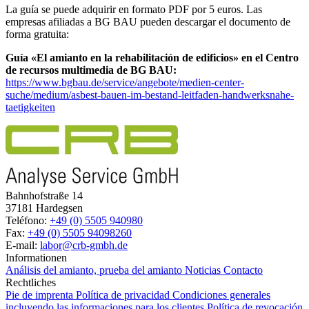
La guía se puede adquirir en formato PDF por 5 euros. Las
empresas afiliadas a BG BAU pueden descargar el documento de
forma gratuita:
Guía «El amianto en la rehabilitación de edificios» en el Centro
de recursos multimedia de BG BAU:
https://www.bgbau.de/service/angebote/medien-center-
suche/medium/asbest-bauen-im-bestand-leitfaden-handwerksnahe-
taetigkeiten
Bahnhofstraße 14
37181 Hardegsen
Teléfono:
+49 (0) 5505 940980
Fax:
+49 (0) 5505 94098260
E-mail:
labor@crb-gmbh.de
Informationen
Análisis del amianto, prueba del amianto
Noticias
Contacto
Rechtliches
Pie de imprenta
Política de privacidad
Condiciones generales
incluyendo las informaciones para los clientes
Política de revocación