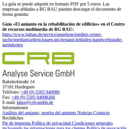
La guía se puede adquirir en formato PDF por 5 euros. Las
empresas afiliadas a BG BAU pueden descargar el documento de
forma gratuita:
Guía «El amianto en la rehabilitación de edificios» en el Centro
de recursos multimedia de BG BAU:
https://www.bgbau.de/service/angebote/medien-center-
suche/medium/asbest-bauen-im-bestand-leitfaden-handwerksnahe-
taetigkeiten
Bahnhofstraße 14
37181 Hardegsen
Teléfono:
+49 (0) 5505 940980
Fax:
+49 (0) 5505 94098260
E-mail:
labor@crb-gmbh.de
Informationen
Análisis del amianto, prueba del amianto
Noticias
Contacto
Rechtliches
Pie de imprenta
Política de privacidad
Condiciones generales
incluyendo las informaciones para los clientes
Política de revocación