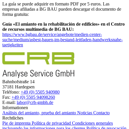
La guía se puede adquirir en formato PDF por 5 euros. Las
empresas afiliadas a BG BAU pueden descargar el documento de
forma gratuita:
Guía «El amianto en la rehabilitación de edificios» en el Centro
de recursos multimedia de BG BAU:
https://www.bgbau.de/service/angebote/medien-center-
suche/medium/asbest-bauen-im-bestand-leitfaden-handwerksnahe-
taetigkeiten
Bahnhofstraße 14
37181 Hardegsen
Teléfono:
+49 (0) 5505 940980
Fax:
+49 (0) 5505 94098260
E-mail:
labor@crb-gmbh.de
Informationen
Análisis del amianto, prueba del amianto
Noticias
Contacto
Rechtliches
Pie de imprenta
Política de privacidad
Condiciones generales
incluyendo las informaciones para los clientes
Política de revocación