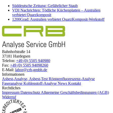
Süddeutsche Zeitung: Gefährlicher Staub
VDI Nachrichten: Tödliche Küchenplatten – Australien
verbietet Quarzkomposit
1200Grad: Australien verbietet QuarzKomposit-Werkstoff
Bahnhofstraße 14
37181 Hardegsen
Telefon:
+49 (0) 5505 940980
Fax:
+49 (0) 5505 94098260
E-Mail:
labor@crb-gmbh.de
Informationen
Asbest-Analyse, Asbest-Test
Röntgenfluoreszenz-Analyse
Faseranalyse
Kohlenstoff-Analyse
News
Kontakt
Rechtliches
Impressum
Datenschutz
Allgemeine Geschäftsbedingungen (AGB)
Widerruf