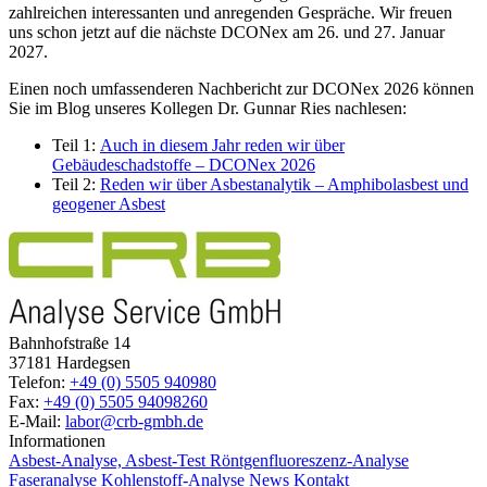
zahlreichen interessanten und anregenden Gespräche. Wir freuen
uns schon jetzt auf die nächste DCONex am 26. und 27. Januar
2027.
Einen noch umfassenderen Nachbericht zur DCONex 2026 können
Sie im Blog unseres Kollegen Dr. Gunnar Ries nachlesen:
Teil 1:
Auch in diesem Jahr reden wir über
Gebäudeschadstoffe – DCONex 2026
Teil 2:
Reden wir über Asbestanalytik – Amphibolasbest und
geogener Asbest
Bahnhofstraße 14
37181 Hardegsen
Telefon:
+49 (0) 5505 940980
Fax:
+49 (0) 5505 94098260
E-Mail:
labor@crb-gmbh.de
Informationen
Asbest-Analyse, Asbest-Test
Röntgenfluoreszenz-Analyse
Faseranalyse
Kohlenstoff-Analyse
News
Kontakt