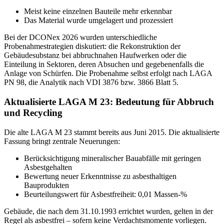
Meist keine einzelnen Bauteile mehr erkennbar
Das Material wurde umgelagert und prozessiert
Bei der DCONex 2026 wurden unterschiedliche
Probenahmestrategien diskutiert: die Rekonstruktion der
Gebäudesubstanz bei abbruchnahen Haufwerken oder die
Einteilung in Sektoren, deren Absuchen und gegebenenfalls die
Anlage von Schürfen. Die Probenahme selbst erfolgt nach LAGA
PN 98, die Analytik nach VDI 3876 bzw. 3866 Blatt 5.
Aktualisierte LAGA M 23: Bedeutung für Abbruch
und Recycling
Die alte LAGA M 23 stammt bereits aus Juni 2015. Die aktualisierte
Fassung bringt zentrale Neuerungen:
Berücksichtigung mineralischer Bauabfälle mit geringen
Asbestgehalten
Bewertung neuer Erkenntnisse zu asbesthaltigen
Bauprodukten
Beurteilungswert für Asbestfreiheit: 0,01 Massen-%
Gebäude, die nach dem 31.10.1993 errichtet wurden, gelten in der
Regel als asbestfrei – sofern keine Verdachtsmomente vorliegen.