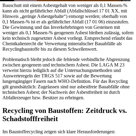
Bauschutt mit einem Asbestgehalt von weniger als 0,1 Massen-%
kann als nicht gefährlicher Abfall (Abfallschlüssel 17 01 XX, mit
Hinweis „geringe Asbestgehalte“) entsorgt werden; oberhalb von
0,1 Massen-% ist er als gefährlicher Abfall (17 01 06) einzustufen.
Die Gewinnung und das Inverkehrbringen von Gesteinen mit
weniger als 0,1 Massen-% geogenem Asbest bleiben zulässig, sofern
kein technisch zugesetzter Asbest vorliegt. Entsprechend erlaubt das
Chemikalienrecht die Verwertung mineralischer Bauabfälle als
Recyclingbaustoffe bis zu diesem Schwellenwert.
Problematisch bleibt jedoch die fehlende verbindliche Abgrenzung
zwischen geogenem und technischem Asbest. Die LAGA M 23
verweist hierzu lediglich auf die Untersuchungsmethoden und
Auswerteregeln der TRGS 517 sowie auf die Bewertung
lungengängiger Fasern nach WHO-Definition. Für das Recycling
gilt grundsätzlich: Zugelassen sind nur asbestfreie Bauabfälle ohne
technischen Asbest; der Nachweis der Asbestfreiheit ist durch
Abfallerzeuger bzw. Besitzer zu erbringen.
Recycling von Baustoffen: Zeitdruck vs.
Schadstofffreiheit
Im Baustoffrecycling zeigen sich klare Herausforderungen: