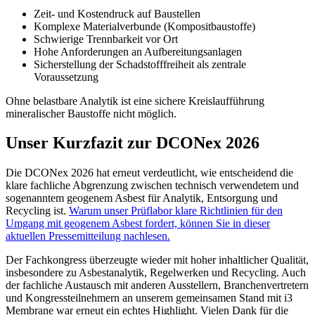
Zeit- und Kostendruck auf Baustellen
Komplexe Materialverbunde (Kompositbaustoffe)
Schwierige Trennbarkeit vor Ort
Hohe Anforderungen an Aufbereitungsanlagen
Sicherstellung der Schadstofffreiheit als zentrale
Voraussetzung
Ohne belastbare Analytik ist eine sichere Kreislaufführung
mineralischer Baustoffe nicht möglich.
Unser Kurzfazit zur DCONex 2026
Die DCONex 2026 hat erneut verdeutlicht, wie entscheidend die
klare fachliche Abgrenzung zwischen technisch verwendetem und
sogenanntem geogenem Asbest für Analytik, Entsorgung und
Recycling ist.
Warum unser Prüflabor klare Richtlinien für den
Umgang mit geogenem Asbest fordert, können Sie in dieser
aktuellen Pressemitteilung nachlesen.
Der Fachkongress überzeugte wieder mit hoher inhaltlicher Qualität,
insbesondere zu Asbestanalytik, Regelwerken und Recycling. Auch
der fachliche Austausch mit anderen Ausstellern, Branchenvertretern
und Kongressteilnehmern an unserem gemeinsamen Stand mit i3
Membrane war erneut ein echtes Highlight. Vielen Dank für die