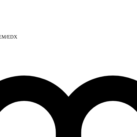
, REM/EDX