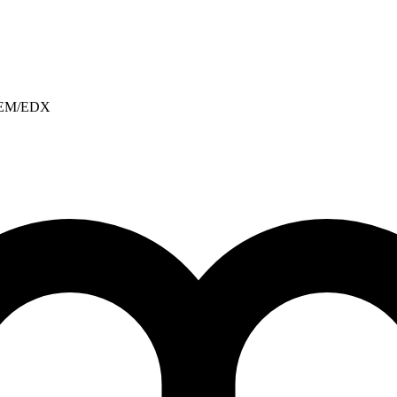
, REM/EDX