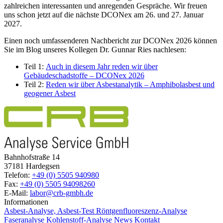
zahlreichen interessanten und anregenden Gespräche. Wir freuen
uns schon jetzt auf die nächste DCONex am 26. und 27. Januar
2027.
Einen noch umfassenderen Nachbericht zur DCONex 2026 können
Sie im Blog unseres Kollegen Dr. Gunnar Ries nachlesen:
Teil 1:
Auch in diesem Jahr reden wir über
Gebäudeschadstoffe – DCONex 2026
Teil 2:
Reden wir über Asbestanalytik – Amphibolasbest und
geogener Asbest
Bahnhofstraße 14
37181 Hardegsen
Telefon:
+49 (0) 5505 940980
Fax:
+49 (0) 5505 94098260
E-Mail:
labor@crb-gmbh.de
Informationen
Asbest-Analyse, Asbest-Test
Röntgenfluoreszenz-Analyse
Faseranalyse
Kohlenstoff-Analyse
News
Kontakt