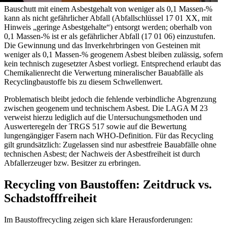
Bauschutt mit einem Asbestgehalt von weniger als 0,1 Massen-%
kann als nicht gefährlicher Abfall (Abfallschlüssel 17 01 XX, mit
Hinweis „geringe Asbestgehalte“) entsorgt werden; oberhalb von
0,1 Massen-% ist er als gefährlicher Abfall (17 01 06) einzustufen.
Die Gewinnung und das Inverkehrbringen von Gesteinen mit
weniger als 0,1 Massen-% geogenem Asbest bleiben zulässig, sofern
kein technisch zugesetzter Asbest vorliegt. Entsprechend erlaubt das
Chemikalienrecht die Verwertung mineralischer Bauabfälle als
Recyclingbaustoffe bis zu diesem Schwellenwert.
Problematisch bleibt jedoch die fehlende verbindliche Abgrenzung
zwischen geogenem und technischem Asbest. Die LAGA M 23
verweist hierzu lediglich auf die Untersuchungsmethoden und
Auswerteregeln der TRGS 517 sowie auf die Bewertung
lungengängiger Fasern nach WHO-Definition. Für das Recycling
gilt grundsätzlich: Zugelassen sind nur asbestfreie Bauabfälle ohne
technischen Asbest; der Nachweis der Asbestfreiheit ist durch
Abfallerzeuger bzw. Besitzer zu erbringen.
Recycling von Baustoffen: Zeitdruck vs.
Schadstofffreiheit
Im Baustoffrecycling zeigen sich klare Herausforderungen: