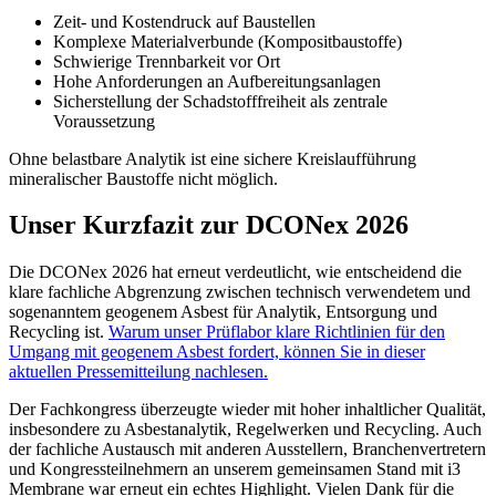
Zeit- und Kostendruck auf Baustellen
Komplexe Materialverbunde (Kompositbaustoffe)
Schwierige Trennbarkeit vor Ort
Hohe Anforderungen an Aufbereitungsanlagen
Sicherstellung der Schadstofffreiheit als zentrale
Voraussetzung
Ohne belastbare Analytik ist eine sichere Kreislaufführung
mineralischer Baustoffe nicht möglich.
Unser Kurzfazit zur DCONex 2026
Die DCONex 2026 hat erneut verdeutlicht, wie entscheidend die
klare fachliche Abgrenzung zwischen technisch verwendetem und
sogenanntem geogenem Asbest für Analytik, Entsorgung und
Recycling ist.
Warum unser Prüflabor klare Richtlinien für den
Umgang mit geogenem Asbest fordert, können Sie in dieser
aktuellen Pressemitteilung nachlesen.
Der Fachkongress überzeugte wieder mit hoher inhaltlicher Qualität,
insbesondere zu Asbestanalytik, Regelwerken und Recycling. Auch
der fachliche Austausch mit anderen Ausstellern, Branchenvertretern
und Kongressteilnehmern an unserem gemeinsamen Stand mit i3
Membrane war erneut ein echtes Highlight. Vielen Dank für die