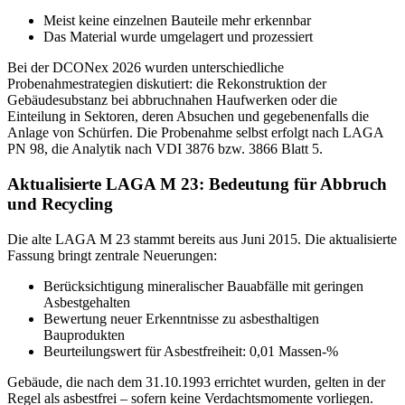
Meist keine einzelnen Bauteile mehr erkennbar
Das Material wurde umgelagert und prozessiert
Bei der DCONex 2026 wurden unterschiedliche
Probenahmestrategien diskutiert: die Rekonstruktion der
Gebäudesubstanz bei abbruchnahen Haufwerken oder die
Einteilung in Sektoren, deren Absuchen und gegebenenfalls die
Anlage von Schürfen. Die Probenahme selbst erfolgt nach LAGA
PN 98, die Analytik nach VDI 3876 bzw. 3866 Blatt 5.
Aktualisierte LAGA M 23: Bedeutung für Abbruch
und Recycling
Die alte LAGA M 23 stammt bereits aus Juni 2015. Die aktualisierte
Fassung bringt zentrale Neuerungen:
Berücksichtigung mineralischer Bauabfälle mit geringen
Asbestgehalten
Bewertung neuer Erkenntnisse zu asbesthaltigen
Bauprodukten
Beurteilungswert für Asbestfreiheit: 0,01 Massen-%
Gebäude, die nach dem 31.10.1993 errichtet wurden, gelten in der
Regel als asbestfrei – sofern keine Verdachtsmomente vorliegen.