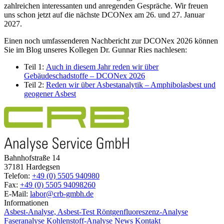
zahlreichen interessanten und anregenden Gespräche. Wir freuen
uns schon jetzt auf die nächste DCONex am 26. und 27. Januar
2027.
Einen noch umfassenderen Nachbericht zur DCONex 2026 können
Sie im Blog unseres Kollegen Dr. Gunnar Ries nachlesen:
Teil 1:
Auch in diesem Jahr reden wir über
Gebäudeschadstoffe – DCONex 2026
Teil 2:
Reden wir über Asbestanalytik – Amphibolasbest und
geogener Asbest
Bahnhofstraße 14
37181 Hardegsen
Telefon:
+49 (0) 5505 940980
Fax:
+49 (0) 5505 94098260
E-Mail:
labor@crb-gmbh.de
Informationen
Asbest-Analyse, Asbest-Test
Röntgenfluoreszenz-Analyse
Faseranalyse
Kohlenstoff-Analyse
News
Kontakt