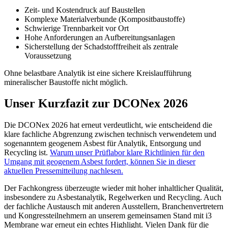
Zeit- und Kostendruck auf Baustellen
Komplexe Materialverbunde (Kompositbaustoffe)
Schwierige Trennbarkeit vor Ort
Hohe Anforderungen an Aufbereitungsanlagen
Sicherstellung der Schadstofffreiheit als zentrale
Voraussetzung
Ohne belastbare Analytik ist eine sichere Kreislaufführung
mineralischer Baustoffe nicht möglich.
Unser Kurzfazit zur DCONex 2026
Die DCONex 2026 hat erneut verdeutlicht, wie entscheidend die
klare fachliche Abgrenzung zwischen technisch verwendetem und
sogenanntem geogenem Asbest für Analytik, Entsorgung und
Recycling ist.
Warum unser Prüflabor klare Richtlinien für den
Umgang mit geogenem Asbest fordert, können Sie in dieser
aktuellen Pressemitteilung nachlesen.
Der Fachkongress überzeugte wieder mit hoher inhaltlicher Qualität,
insbesondere zu Asbestanalytik, Regelwerken und Recycling. Auch
der fachliche Austausch mit anderen Ausstellern, Branchenvertretern
und Kongressteilnehmern an unserem gemeinsamen Stand mit i3
Membrane war erneut ein echtes Highlight. Vielen Dank für die