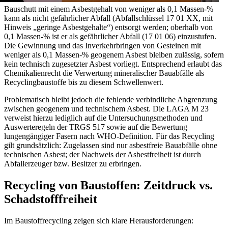
Bauschutt mit einem Asbestgehalt von weniger als 0,1 Massen-%
kann als nicht gefährlicher Abfall (Abfallschlüssel 17 01 XX, mit
Hinweis „geringe Asbestgehalte“) entsorgt werden; oberhalb von
0,1 Massen-% ist er als gefährlicher Abfall (17 01 06) einzustufen.
Die Gewinnung und das Inverkehrbringen von Gesteinen mit
weniger als 0,1 Massen-% geogenem Asbest bleiben zulässig, sofern
kein technisch zugesetzter Asbest vorliegt. Entsprechend erlaubt das
Chemikalienrecht die Verwertung mineralischer Bauabfälle als
Recyclingbaustoffe bis zu diesem Schwellenwert.
Problematisch bleibt jedoch die fehlende verbindliche Abgrenzung
zwischen geogenem und technischem Asbest. Die LAGA M 23
verweist hierzu lediglich auf die Untersuchungsmethoden und
Auswerteregeln der TRGS 517 sowie auf die Bewertung
lungengängiger Fasern nach WHO-Definition. Für das Recycling
gilt grundsätzlich: Zugelassen sind nur asbestfreie Bauabfälle ohne
technischen Asbest; der Nachweis der Asbestfreiheit ist durch
Abfallerzeuger bzw. Besitzer zu erbringen.
Recycling von Baustoffen: Zeitdruck vs.
Schadstofffreiheit
Im Baustoffrecycling zeigen sich klare Herausforderungen: