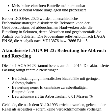
Meist keine einzelnen Bauteile mehr erkennbar
Das Material wurde umgelagert und prozessiert
Bei der DCONex 2026 wurden unterschiedliche
Probenahmestrategien diskutiert: die Rekonstruktion der
Gebäudesubstanz bei abbruchnahen Haufwerken oder die
Einteilung in Sektoren, deren Absuchen und gegebenenfalls die
Anlage von Schürfen. Die Probenahme selbst erfolgt nach LAGA
PN 98, die Analytik nach VDI 3876 bzw. 3866 Blatt 5.
Aktualisierte LAGA M 23: Bedeutung für Abbruch
und Recycling
Die alte LAGA M 23 stammt bereits aus Juni 2015. Die aktualisierte
Fassung bringt zentrale Neuerungen:
Berücksichtigung mineralischer Bauabfälle mit geringen
Asbestgehalten
Bewertung neuer Erkenntnisse zu asbesthaltigen
Bauprodukten
Beurteilungswert für Asbestfreiheit: 0,01 Massen-%
Gebäude, die nach dem 31.10.1993 errichtet wurden, gelten in der
Regel als asbestfrei – sofern keine Verdachtsmomente vorliegen.