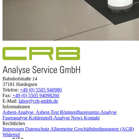
Bahnhofstraße 14
37181 Hardegsen
Telefon:
+49 (0) 5505 940980
Fax:
+49 (0) 5505 94098260
E-Mail:
labor@crb-gmbh.de
Informationen
Asbest-Analyse, Asbest-Test
Röntgenfluoreszenz-Analyse
Faseranalyse
Kohlenstoff-Analyse
News
Kontakt
Rechtliches
Impressum
Datenschutz
Allgemeine Geschäftsbedingungen (AGB)
Widerruf