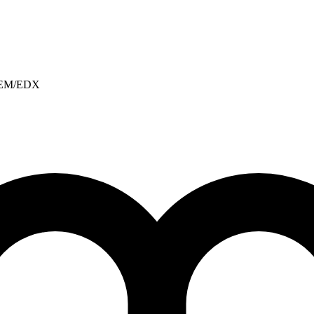
, REM/EDX