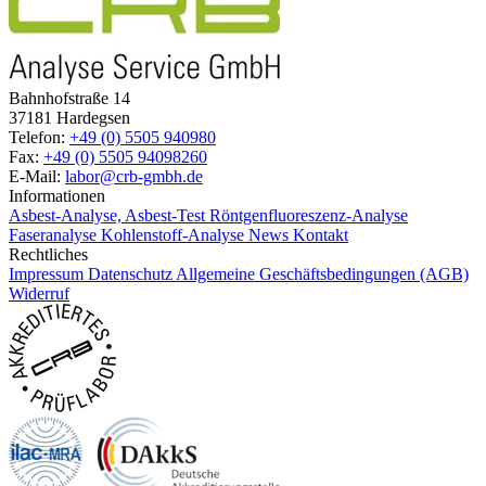
Bahnhofstraße 14
37181 Hardegsen
Telefon:
+49 (0) 5505 940980
Fax:
+49 (0) 5505 94098260
E-Mail:
labor@crb-gmbh.de
Informationen
Asbest-Analyse, Asbest-Test
Röntgenfluoreszenz-Analyse
Faseranalyse
Kohlenstoff-Analyse
News
Kontakt
Rechtliches
Impressum
Datenschutz
Allgemeine Geschäftsbedingungen (AGB)
Widerruf