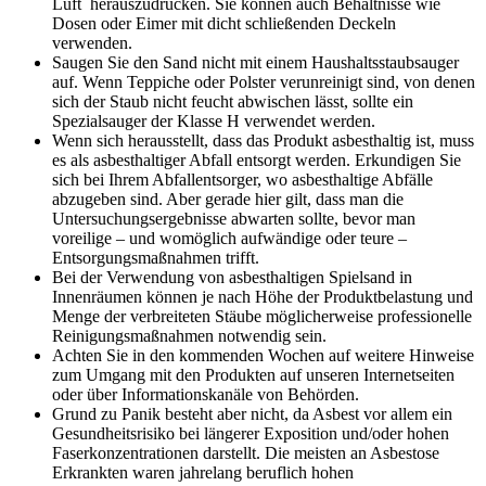
Luft herauszudrücken. Sie können auch Behältnisse wie
Dosen oder Eimer mit dicht schließenden Deckeln
verwenden.
Saugen Sie den Sand nicht mit einem Haushaltsstaubsauger
auf. Wenn Teppiche oder Polster verunreinigt sind, von denen
sich der Staub nicht feucht abwischen lässt, sollte ein
Spezialsauger der Klasse H verwendet werden.
Wenn sich herausstellt, dass das Produkt asbesthaltig ist, muss
es als asbesthaltiger Abfall entsorgt werden. Erkundigen Sie
sich bei Ihrem Abfallentsorger, wo asbesthaltige Abfälle
abzugeben sind. Aber gerade hier gilt, dass man die
Untersuchungsergebnisse abwarten sollte, bevor man
voreilige – und womöglich aufwändige oder teure –
Entsorgungsmaßnahmen trifft.
Bei der Verwendung von asbesthaltigen Spielsand in
Innenräumen können je nach Höhe der Produktbelastung und
Menge der verbreiteten Stäube möglicherweise professionelle
Reinigungsmaßnahmen notwendig sein.
Achten Sie in den kommenden Wochen auf weitere Hinweise
zum Umgang mit den Produkten auf unseren Internetseiten
oder über Informationskanäle von Behörden.
Grund zu Panik besteht aber nicht, da Asbest vor allem ein
Gesundheitsrisiko bei längerer Exposition und/oder hohen
Faserkonzentrationen darstellt. Die meisten an Asbestose
Erkrankten waren jahrelang beruflich hohen