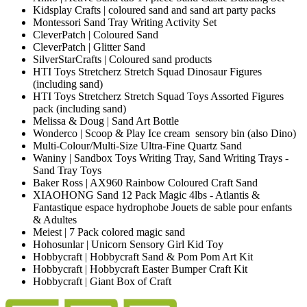
Kidsplay Crafts | coloured sand and sand art party packs
Montessori Sand Tray Writing Activity Set
CleverPatch | Coloured Sand
CleverPatch | Glitter Sand
SilverStarCrafts | Coloured sand products
HTI Toys Stretcherz Stretch Squad Dinosaur Figures
(including sand)
HTI Toys Stretcherz Stretch Squad Toys Assorted Figures
pack (including sand)
Melissa & Doug | Sand Art Bottle
Wonderco | Scoop & Play Ice cream sensory bin (also Dino)
Multi-Colour/Multi-Size Ultra-Fine Quartz Sand
Waniny | Sandbox Toys Writing Tray, Sand Writing Trays -
Sand Tray Toys
Baker Ross | AX960 Rainbow Coloured Craft Sand
XIAOHONG Sand 12 Pack Magic 4lbs - Atlantis &
Fantastique espace hydrophobe Jouets de sable pour enfants
& Adultes
Meiest | 7 Pack colored magic sand
Hohosunlar | Unicorn Sensory Girl Kid Toy
Hobbycraft | Hobbycraft Sand & Pom Pom Art Kit
Hobbycraft | Hobbycraft Easter Bumper Craft Kit
Hobbycraft | Giant Box of Craft