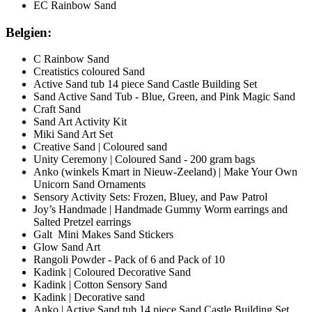
EC Rainbow Sand
Belgien:
C Rainbow Sand
Creatistics coloured Sand
Active Sand tub 14 piece Sand Castle Building Set
Sand Active Sand Tub - Blue, Green, and Pink Magic Sand
Craft Sand
Sand Art Activity Kit
Miki Sand Art Set
Creative Sand | Coloured sand
Unity Ceremony | Coloured Sand - 200 gram bags
Anko (winkels Kmart in Nieuw-Zeeland) | Make Your Own
Unicorn Sand Ornaments
Sensory Activity Sets: Frozen, Bluey, and Paw Patrol
Joy’s Handmade | Handmade Gummy Worm earrings and
Salted Pretzel earrings
Galt Mini Makes Sand Stickers
Glow Sand Art
Rangoli Powder - Pack of 6 and Pack of 10
Kadink | Coloured Decorative Sand
Kadink | Cotton Sensory Sand
Kadink | Decorative sand
Anko | Active Sand tub 14 piece Sand Castle Building Set